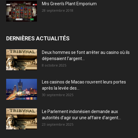
Mrs Green’s Plant Emporium
28 septembre 2018
DERNIÈRES ACTUALITÉS
Deux hommes se font arrêter au casino où ils
dépensaient l’argent...
8 octobre 2025
Les casinos de Macao rouvrent leurs portes
après la levée des...
30 septembre 2025
Le Parlement indonésien demande aux
autorités d’agir sur une affaire d’argent...
23 septembre 2025