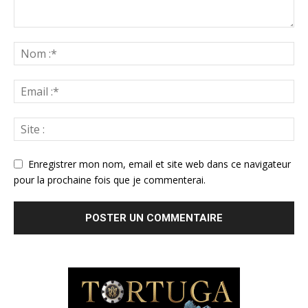
Enregistrer mon nom, email et site web dans ce navigateur
pour la prochaine fois que je commenterai.