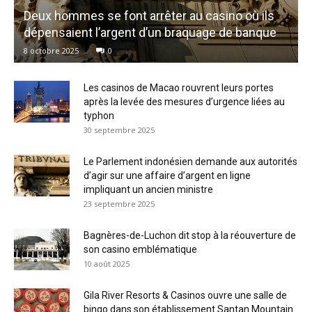
Deux hommes se font arrêter au casino où ils
dépensaient l’argent d’un braquage de banque
8 octobre 2025
0
Les casinos de Macao rouvrent leurs portes
après la levée des mesures d’urgence liées au
typhon
30 septembre 2025
Le Parlement indonésien demande aux autorités
d’agir sur une affaire d’argent en ligne
impliquant un ancien ministre
23 septembre 2025
Bagnères-de-Luchon dit stop à la réouverture de
son casino emblématique
10 août 2025
Gila River Resorts & Casinos ouvre une salle de
bingo dans son établissement Santan Mountain