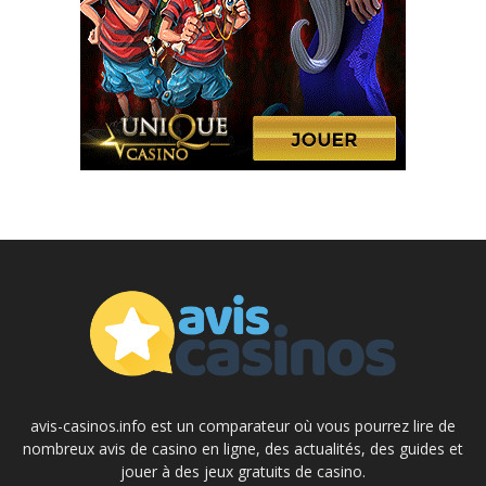
avis-casinos.info est un comparateur où vous pourrez lire de
nombreux avis de casino en ligne, des actualités, des guides et
jouer à des jeux gratuits de casino.