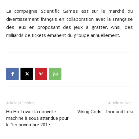
La compagnie Scientific Games est sur le marché du
divertissement français en collaboration avec la Française
des jeux en proposant des jeux à gratter. Ainsi, des
milliards de tickets émanent du groupe annuellement.
Article précédent
Article suivant
Ho Ho Tower la nouvelle
Viking Gods : Thor and Loki
machine à sous attendue pour
le 1er novembre 2017