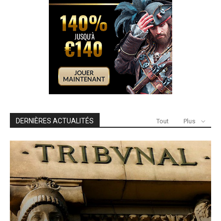
DERNIÈRES ACTUALITÉS
Tout
Plus