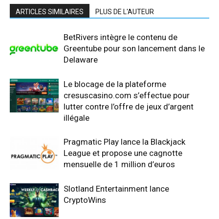
ARTICLES SIMILAIRES
PLUS DE L'AUTEUR
BetRivers intègre le contenu de
Greentube pour son lancement dans le
Delaware
Le blocage de la plateforme
cresuscasino.com s’effectue pour
lutter contre l’offre de jeux d’argent
illégale
Pragmatic Play lance la Blackjack
League et propose une cagnotte
mensuelle de 1 million d’euros
Slotland Entertainment lance
CryptoWins