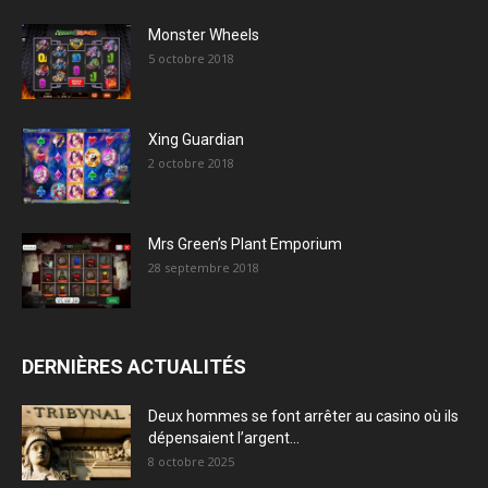
Monster Wheels
5 octobre 2018
Xing Guardian
2 octobre 2018
Mrs Green’s Plant Emporium
28 septembre 2018
DERNIÈRES ACTUALITÉS
Deux hommes se font arrêter au casino où ils
dépensaient l’argent...
8 octobre 2025