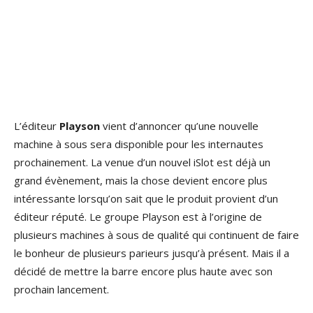
L’éditeur
Playson
vient d’annoncer qu’une nouvelle
machine à sous sera disponible pour les internautes
prochainement. La venue d’un nouvel iSlot est déjà un
grand évènement, mais la chose devient encore plus
intéressante lorsqu’on sait que le produit provient d’un
éditeur réputé. Le groupe Playson est à l’origine de
plusieurs machines à sous de qualité qui continuent de faire
le bonheur de plusieurs parieurs jusqu’à présent. Mais il a
décidé de mettre la barre encore plus haute avec son
prochain lancement.