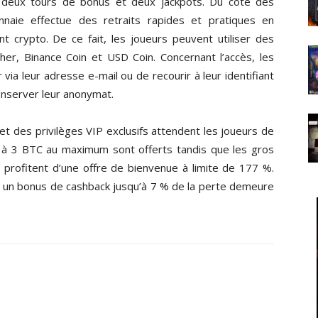
nt deux tours de bonus et deux jackpots. Du côté des
naie effectue des retraits rapides et pratiques en
 crypto. De ce fait, les joueurs peuvent utiliser des
ther, Binance Coin et USD Coin. Concernant l’accès, les
r via leur adresse e-mail ou de recourir à leur identifiant
onserver leur anonymat.
t des privilèges VIP exclusifs attendent les joueurs de
 à 3 BTC au maximum sont offerts tandis que les gros
 profitent d’une offre de bienvenue à limite de 177 %.
, un bonus de cashback jusqu’à 7 % de la perte demeure