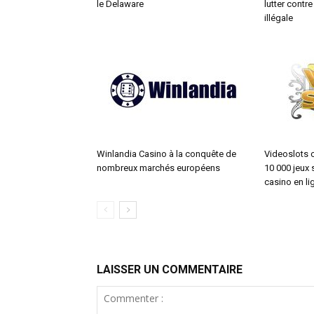
le Delaware
lutter contre
illégale
Winlandia Casino à la conquête de
Videoslots 
nombreux marchés européens
10 000 jeux 
casino en li
LAISSER UN COMMENTAIRE