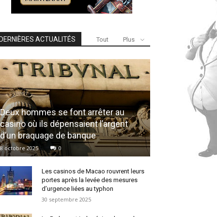
DERNIÈRES ACTUALITÉS
Tout
Plus
Deux hommes se font arrêter au
casino où ils dépensaient l’argent
d’un braquage de banque
8 octobre 2025
0
Les casinos de Macao rouvrent leurs
portes après la levée des mesures
d’urgence liées au typhon
30 septembre 2025