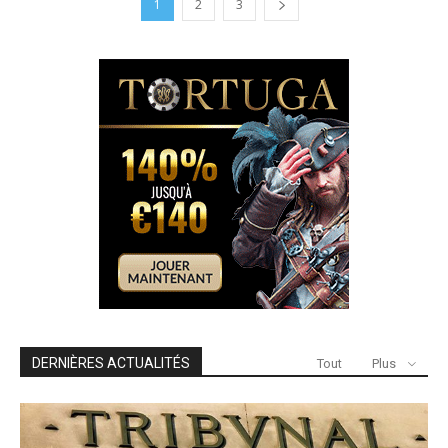
1
2
3
DERNIÈRES ACTUALITÉS
Tout
Plus