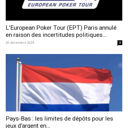
L’European Poker Tour (EPT) Paris annulé
en raison des incertitudes politiques...
20 décembre 2024
0
Pays-Bas : les limites de dépôts pour les
jeux d’argent en...