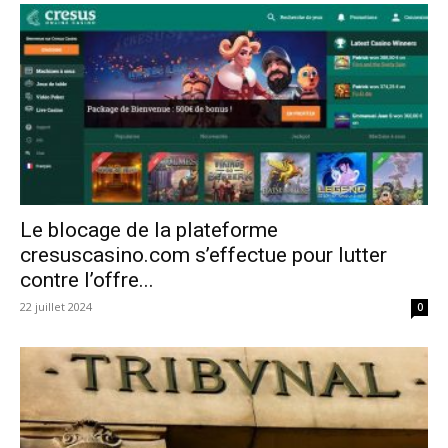
Le blocage de la plateforme
cresuscasino.com s’effectue pour lutter
contre l’offre...
22 juillet 2024
0