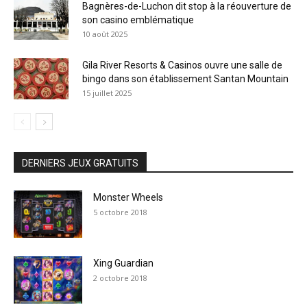
Bagnères-de-Luchon dit stop à la réouverture de
son casino emblématique
10 août 2025
Gila River Resorts & Casinos ouvre une salle de
bingo dans son établissement Santan Mountain
15 juillet 2025
DERNIERS JEUX GRATUITS
Monster Wheels
5 octobre 2018
Xing Guardian
2 octobre 2018