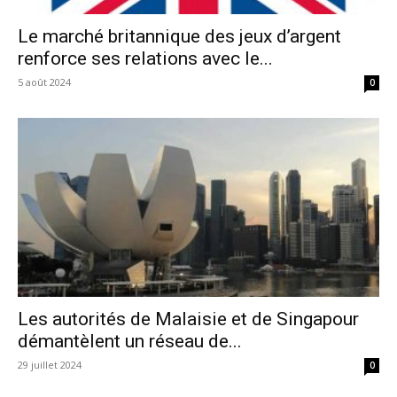
Le marché britannique des jeux d’argent
renforce ses relations avec le...
5 août 2024
0
Les autorités de Malaisie et de Singapour
démantèlent un réseau de...
29 juillet 2024
0