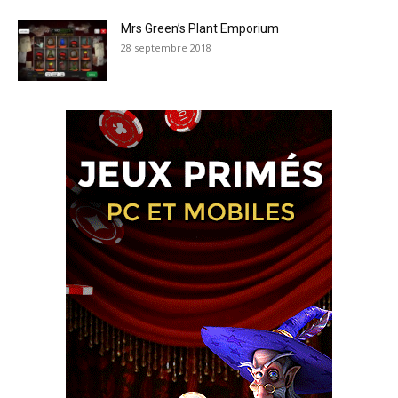
Mrs Green’s Plant Emporium
28 septembre 2018