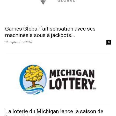
Games Global fait sensation avec ses
machines à sous à jackpots...
26 septembre 2024
0
La loterie du Michigan lance la saison de