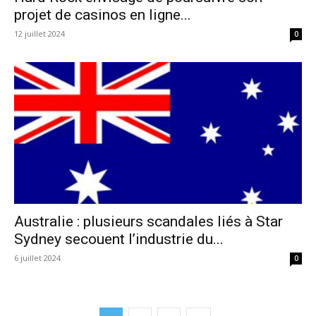
projet de casinos en ligne...
12 juillet 2024
0
Australie : plusieurs scandales liés à Star
Sydney secouent l’industrie du...
6 juillet 2024
0