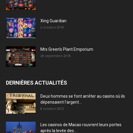
Xing Guardian
2 octobre 2018
Mrs Green’s Plant Emporium
28 septembre 2018
DERNIÈRES ACTUALITÉS
Deux hommes se font arrêter au casino où ils
dépensaient l’argent...
8 octobre 2025
Les casinos de Macao rouvrent leurs portes
après la levée des...