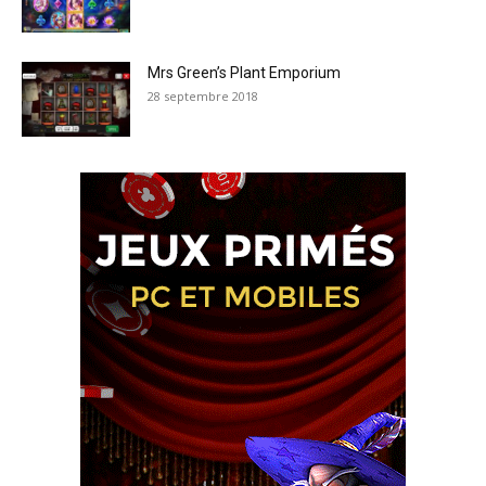
Mrs Green’s Plant Emporium
28 septembre 2018