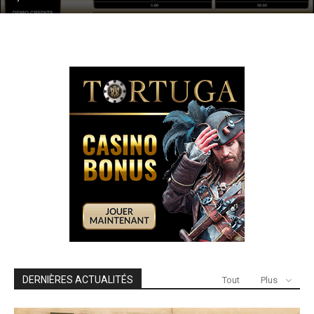
DERNIÈRES ACTUALITÉS
Tout
Plus