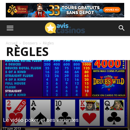
Accueil
Dossiers
Règles
RÈGLES
Le vidéo poker et ses variantes
17 juin 2013