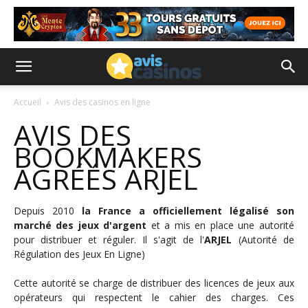
Accueil
Avis des casinos en ligne
AVIS DES
BOOKMAKERS
AGRÉÉS ARJEL
Depuis 2010
la France a officiellement légalisé son
marché des jeux d'argent
et a mis en place une autorité
pour distribuer et réguler. Il s'agit de l'
ARJEL
(Autorité de
Régulation des Jeux En Ligne)
Cette autorité se charge de distribuer des licences de jeux aux
opérateurs qui respectent le cahier des charges. Ces