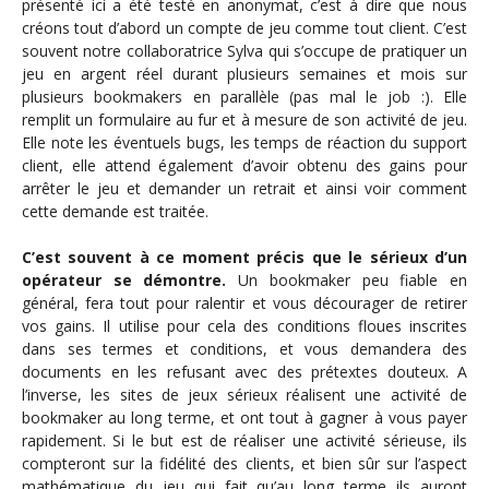
présenté ici a été testé en anonymat, c’est à dire que nous
créons tout d’abord un compte de jeu comme tout client. C’est
souvent notre collaboratrice Sylva qui s’occupe de pratiquer un
jeu en argent réel durant plusieurs semaines et mois sur
plusieurs bookmakers en parallèle (pas mal le job :). Elle
remplit un formulaire au fur et à mesure de son activité de jeu.
Elle note les éventuels bugs, les temps de réaction du support
client, elle attend également d’avoir obtenu des gains pour
arrêter le jeu et demander un retrait et ainsi voir comment
cette demande est traitée.
C’est souvent à ce moment précis que le sérieux d’un
opérateur se démontre.
Un bookmaker peu fiable en
général, fera tout pour ralentir et vous décourager de retirer
vos gains. Il utilise pour cela des conditions floues inscrites
dans ses termes et conditions, et vous demandera des
documents en les refusant avec des prétextes douteux. A
l’inverse, les sites de jeux sérieux réalisent une activité de
bookmaker au long terme, et ont tout à gagner à vous payer
rapidement. Si le but est de réaliser une activité sérieuse, ils
compteront sur la fidélité des clients, et bien sûr sur l’aspect
mathématique du jeu qui fait qu’au long terme ils auront