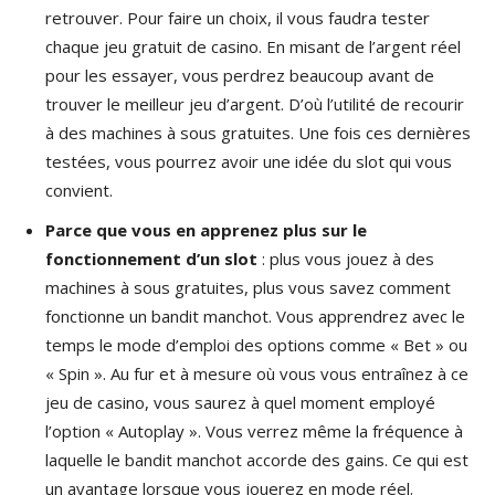
retrouver. Pour faire un choix, il vous faudra tester
chaque jeu gratuit de casino. En misant de l’argent réel
pour les essayer, vous perdrez beaucoup avant de
trouver le meilleur jeu d’argent. D’où l’utilité de recourir
à des machines à sous gratuites. Une fois ces dernières
testées, vous pourrez avoir une idée du slot qui vous
convient.
Parce que vous en apprenez plus sur le
fonctionnement d’un slot
: plus vous jouez à des
machines à sous gratuites, plus vous savez comment
fonctionne un bandit manchot. Vous apprendrez avec le
temps le mode d’emploi des options comme « Bet » ou
« Spin ». Au fur et à mesure où vous vous entraînez à ce
jeu de casino, vous saurez à quel moment employé
l’option « Autoplay ». Vous verrez même la fréquence à
laquelle le bandit manchot accorde des gains. Ce qui est
un avantage lorsque vous jouerez en mode réel.