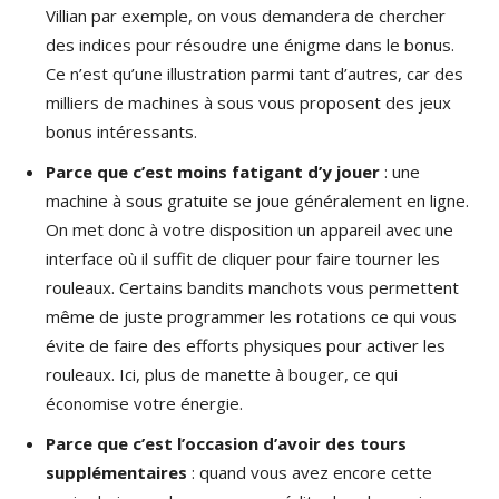
Villian par exemple, on vous demandera de chercher
des indices pour résoudre une énigme dans le bonus.
Ce n’est qu’une illustration parmi tant d’autres, car des
milliers de machines à sous vous proposent des jeux
bonus intéressants.
Parce que c’est moins fatigant d’y jouer
: une
machine à sous gratuite se joue généralement en ligne.
On met donc à votre disposition un appareil avec une
interface où il suffit de cliquer pour faire tourner les
rouleaux. Certains bandits manchots vous permettent
même de juste programmer les rotations ce qui vous
évite de faire des efforts physiques pour activer les
rouleaux. Ici, plus de manette à bouger, ce qui
économise votre énergie.
Parce que c’est l’occasion d’avoir des tours
supplémentaires
: quand vous avez encore cette