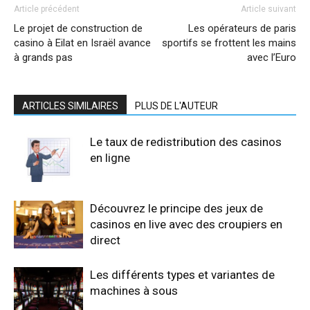
Article précédent
Article suivant
Le projet de construction de
Les opérateurs de paris
casino à Eilat en Israël avance
sportifs se frottent les mains
à grands pas
avec l’Euro
ARTICLES SIMILAIRES
PLUS DE L'AUTEUR
Le taux de redistribution des casinos
en ligne
Découvrez le principe des jeux de
casinos en live avec des croupiers en
direct
Les différents types et variantes de
machines à sous