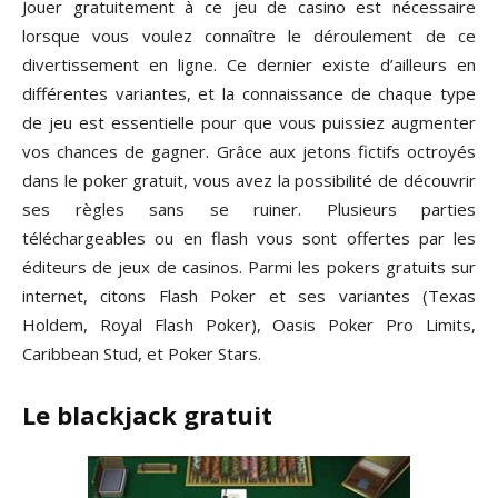
Jouer gratuitement à ce jeu de casino est nécessaire
lorsque vous voulez connaître le déroulement de ce
divertissement en ligne. Ce dernier existe d’ailleurs en
différentes variantes, et la connaissance de chaque type
de jeu est essentielle pour que vous puissiez augmenter
vos chances de gagner. Grâce aux jetons fictifs octroyés
dans le poker gratuit, vous avez la possibilité de découvrir
ses règles sans se ruiner. Plusieurs parties
téléchargeables ou en flash vous sont offertes par les
éditeurs de jeux de casinos. Parmi les pokers gratuits sur
internet, citons Flash Poker et ses variantes (Texas
Holdem, Royal Flash Poker), Oasis Poker Pro Limits,
Caribbean Stud, et Poker Stars.
Le blackjack gratuit