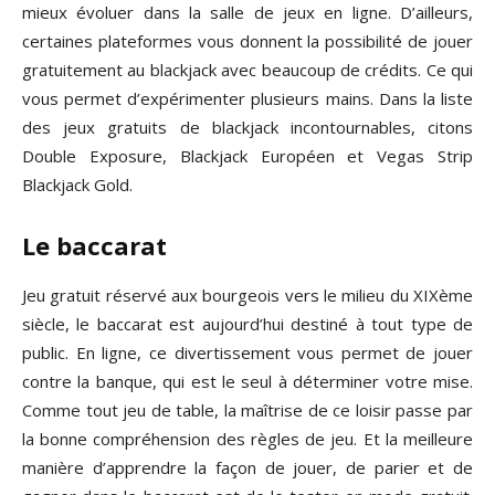
mieux évoluer dans la salle de jeux en ligne. D’ailleurs,
certaines plateformes vous donnent la possibilité de jouer
gratuitement au blackjack avec beaucoup de crédits. Ce qui
vous permet d’expérimenter plusieurs mains. Dans la liste
des jeux gratuits de blackjack incontournables, citons
Double Exposure, Blackjack Européen et Vegas Strip
Blackjack Gold.
Le baccarat
Jeu gratuit réservé aux bourgeois vers le milieu du XIXème
siècle, le baccarat est aujourd’hui destiné à tout type de
public. En ligne, ce divertissement vous permet de jouer
contre la banque, qui est le seul à déterminer votre mise.
Comme tout jeu de table, la maîtrise de ce loisir passe par
la bonne compréhension des règles de jeu. Et la meilleure
manière d’apprendre la façon de jouer, de parier et de