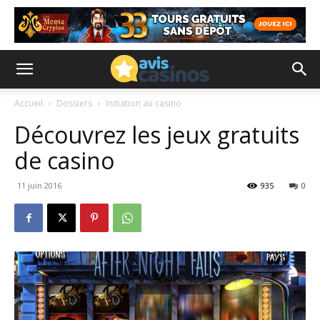
Accueil
Dossiers
Initiation au casino
Découvrez les jeux gratuits
de casino
11 juin 2016
935
0