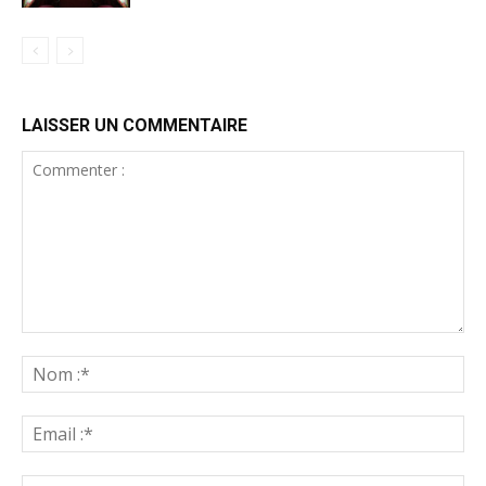
LAISSER UN COMMENTAIRE