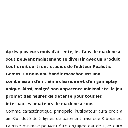
Après plusieurs mois d’attente, les fans de machine à
sous peuvent maintenant se divertir avec un produit
tout droit sorti des studios de l’éditeur Realistic
Games. Ce nouveau bandit manchot est une
combinaison d’un thème classique et d’un gameplay
unique. Ainsi, malgré son apparence minimaliste, le jeu
promet des heures de détente pour tous les
internautes amateurs de machine à sous.
Comme caractéristique principale, l’utilisateur aura droit à
un iSlot doté de 5 lignes de paiement ainsi que 3 bobines.
La mise minimale pouvant être engagée est de 0,25 euro