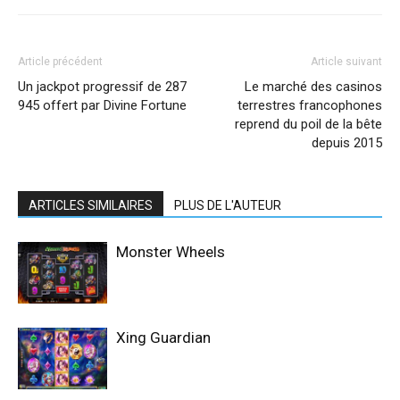
Article précédent
Article suivant
Un jackpot progressif de 287
Le marché des casinos
945 offert par Divine Fortune
terrestres francophones
reprend du poil de la bête
depuis 2015
ARTICLES SIMILAIRES
PLUS DE L'AUTEUR
Monster Wheels
Xing Guardian