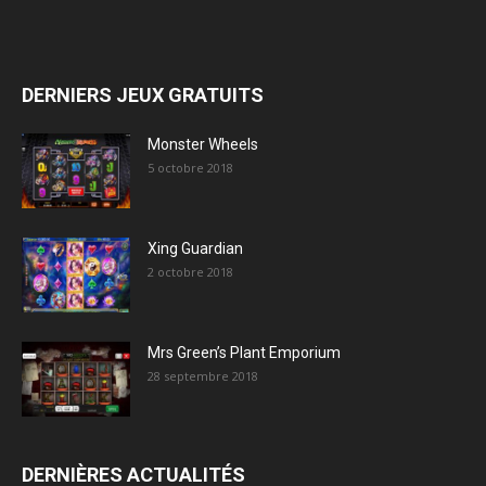
DERNIERS JEUX GRATUITS
Monster Wheels
5 octobre 2018
Xing Guardian
2 octobre 2018
Mrs Green’s Plant Emporium
28 septembre 2018
DERNIÈRES ACTUALITÉS