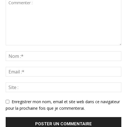
Enregistrer mon nom, email et site web dans ce navigateur
pour la prochaine fois que je commenterai.