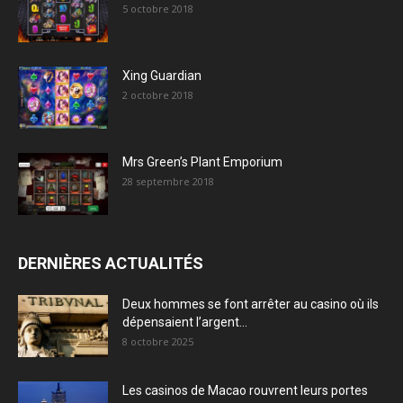
5 octobre 2018
Xing Guardian
2 octobre 2018
Mrs Green’s Plant Emporium
28 septembre 2018
DERNIÈRES ACTUALITÉS
Deux hommes se font arrêter au casino où ils
dépensaient l’argent...
8 octobre 2025
Les casinos de Macao rouvrent leurs portes