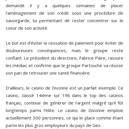
demandé il y a quelques semaines de placer
l’aménagement de son crédit sous une procédure de
sauvegarde, lui permettant de rester concentrer sur le
coeur de son activité.
Le but est d’éviter la cessation de paiement pour éviter de
douloureuses conséquences, mais le groupe reste
confiant. Le président du directoire, Fabrice Paire, rassure
les médias et confirme que le groupe Partouche va réussir
son pari de retrouver une santé financière.
D’ailleurs, le casino de Divonne est un parfait exemple. Ce
casino, classé 14ième sur 196 dans le top des casinos
français, continue de générer de l’argent malgré qu’il fût
longtemps parmi l’élite. Le casino de Divonne emploie
actuellement 300 personnes, ce qui le place comme étant
parmi les plus gros employeurs du pays de Gex.