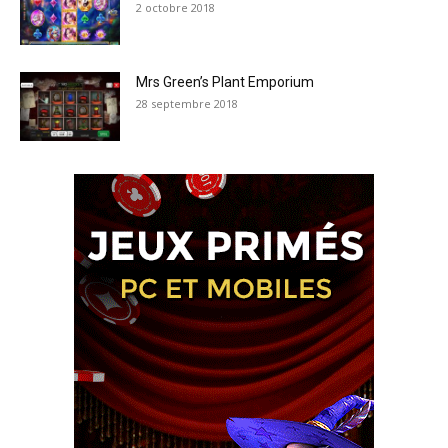
2 octobre 2018
Mrs Green’s Plant Emporium
28 septembre 2018