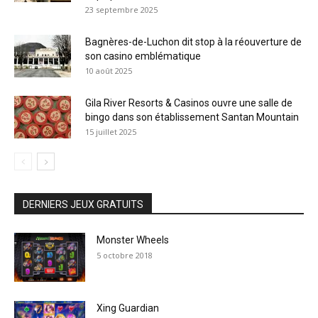
23 septembre 2025
Bagnères-de-Luchon dit stop à la réouverture de
son casino emblématique
10 août 2025
Gila River Resorts & Casinos ouvre une salle de
bingo dans son établissement Santan Mountain
15 juillet 2025
DERNIERS JEUX GRATUITS
Monster Wheels
5 octobre 2018
Xing Guardian