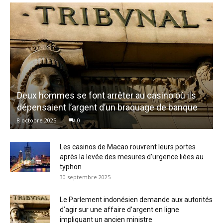
Deux hommes se font arrêter au casino où ils
dépensaient l’argent d’un braquage de banque
8 octobre 2025
0
Les casinos de Macao rouvrent leurs portes
après la levée des mesures d’urgence liées au
typhon
30 septembre 2025
Le Parlement indonésien demande aux autorités
d’agir sur une affaire d’argent en ligne
impliquant un ancien ministre