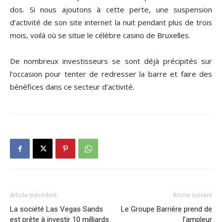
dos. Si nous ajoutons à cette perte, une suspension
d’activité de son site internet la nuit pendant plus de trois
mois, voilà où se situe le célèbre casino de Bruxelles.
De nombreux investisseurs se sont déjà précipités sur
l’occasion pour tenter de redresser la barre et faire des
bénéfices dans ce secteur d’activité.
Article précédent
Article suivant
La société Las Vegas Sands
Le Groupe Barrière prend de
est prête à investir 10 milliards
l’ampleur