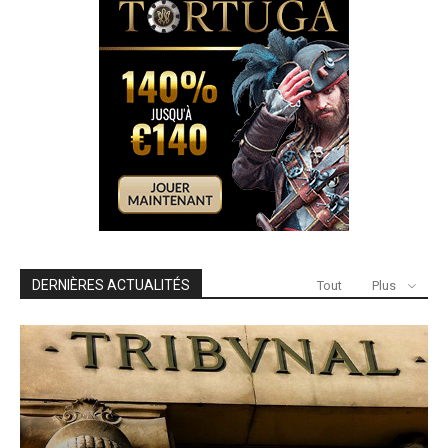
DERNIÈRES ACTUALITÉS
Tout
Plus