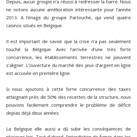
Depuis, aucun groupe n’a réussi à redresser la barre. Nous
ne notons aucune amélioration intéressante pour l’année
2013. A l’image du groupe Partouche, qui vend quatre
casinos situés en Belgique.
Il est important de savoir que la crise n’a pas seulement
touché la Belgique. Avec l’arrivée d’une très forte
concurrence, les établissements terrestres ne peuvent
s’aligner. L’ouverture du marché des jeux d’argent en ligne
est accusée en première ligne.
Si nous ajoutons à cette forte concurrence des taxes
atteignant près de 50% des recettes de la structure, nous
pouvons facilement comprendre le problème de déficit
depuis déjà deux années.
La Belgique elle aussi a dû subir les conséquences de
plusieurs lois. Tout d’abord, l’interdiction de fumer dans les