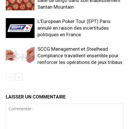
salle de bingo dans son établissement
Santan Mountain
L’European Poker Tour (EPT) Paris
annulé en raison des incertitudes
politiques en France
SCCG Management et Steelhead
Compliance travaillent ensemble pour
renforcer les opérations de jeux tribaux
LAISSER UN COMMENTAIRE