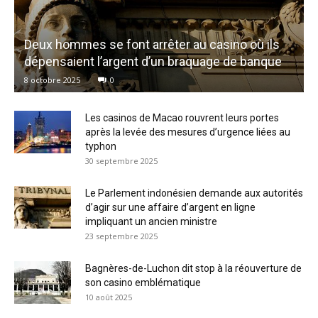
Deux hommes se font arrêter au casino où ils
dépensaient l’argent d’un braquage de banque
8 octobre 2025
0
Les casinos de Macao rouvrent leurs portes
après la levée des mesures d’urgence liées au
typhon
30 septembre 2025
Le Parlement indonésien demande aux autorités
d’agir sur une affaire d’argent en ligne
impliquant un ancien ministre
23 septembre 2025
Bagnères-de-Luchon dit stop à la réouverture de
son casino emblématique
10 août 2025