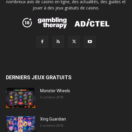
nombreux avis de casino en ligne, des actualités, des guides et
jouer à des jeux gratuits de casino.
DERNIERS JEUX GRATUITS
Monster Wheels
5 octobre 2018
Xing Guardian
2 octobre 2018