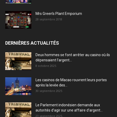
Mrs Green’s Plant Emporium
28 septembre 2018
DERNIÈRES ACTUALITÉS
Deux hommes se font arrêter au casino où ils
dépensaient l’argent...
8 octobre 2025
Les casinos de Macao rouvrent leurs portes
après la levée des...
30 septembre 2025
Le Parlement indonésien demande aux
autorités d’agir sur une affaire d’argent...
23 septembre 2025