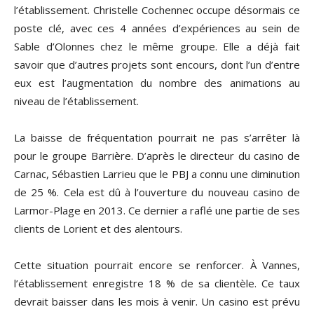
l’établissement. Christelle Cochennec occupe désormais ce
poste clé, avec ces 4 années d’expériences au sein de
Sable d’Olonnes chez le même groupe. Elle a déjà fait
savoir que d’autres projets sont encours, dont l’un d’entre
eux est l’augmentation du nombre des animations au
niveau de l’établissement.
La baisse de fréquentation pourrait ne pas s’arrêter là
pour le groupe Barrière. D’après le directeur du casino de
Carnac, Sébastien Larrieu que le PBJ a connu une diminution
de 25 %. Cela est dû à l’ouverture du nouveau casino de
Larmor-Plage en 2013. Ce dernier a raflé une partie de ses
clients de Lorient et des alentours.
Cette situation pourrait encore se renforcer. À Vannes,
l’établissement enregistre 18 % de sa clientèle. Ce taux
devrait baisser dans les mois à venir. Un casino est prévu