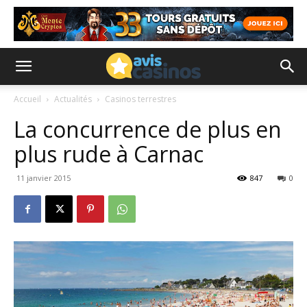
Accueil
Actualités
Casinos terrestres
La concurrence de plus en
plus rude à Carnac
11 janvier 2015
847
0