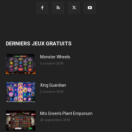
DERNIERS JEUX GRATUITS
Monster Wheels
5 octobre 2018
Xing Guardian
2 octobre 2018
Mrs Green’s Plant Emporium
28 septembre 2018