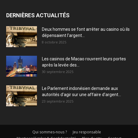
DERNIÈRES ACTUALITÉS
Deux hommes se font arrêter au casino où ils
dépensaient l’argent...
8 octobre 2025
Les casinos de Macao rouvrent leurs portes
après la levée des...
30 septembre 2025
Le Parlement indonésien demande aux
autorités d’agir sur une affaire d’argent...
23 septembre 2025
Qui sommes-nous ?
Jeu responsable