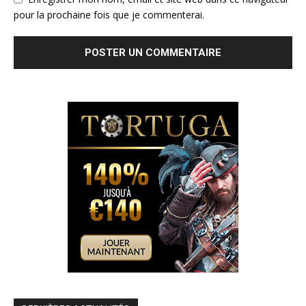
pour la prochaine fois que je commenterai.