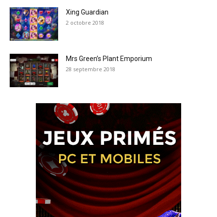
Xing Guardian
2 octobre 2018
Mrs Green’s Plant Emporium
28 septembre 2018