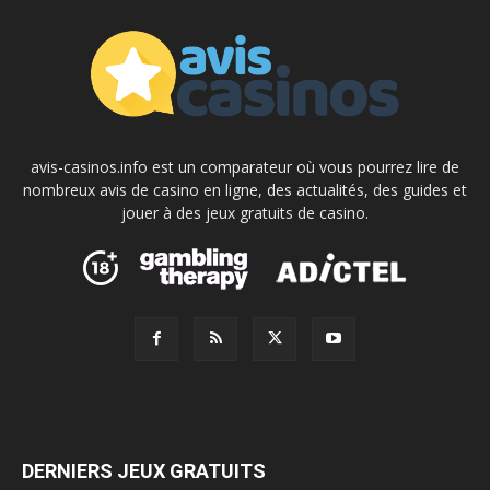
avis-casinos.info est un comparateur où vous pourrez lire de
nombreux avis de casino en ligne, des actualités, des guides et
jouer à des jeux gratuits de casino.
DERNIERS JEUX GRATUITS