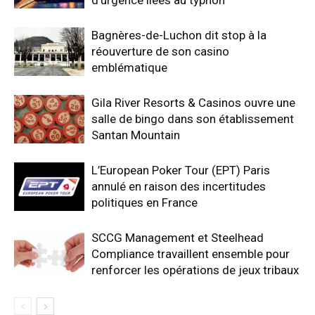
d’urgence liées au typhon
Bagnères-de-Luchon dit stop à la
réouverture de son casino
emblématique
Gila River Resorts & Casinos ouvre une
salle de bingo dans son établissement
Santan Mountain
L’European Poker Tour (EPT) Paris
annulé en raison des incertitudes
politiques en France
SCCG Management et Steelhead
Compliance travaillent ensemble pour
renforcer les opérations de jeux tribaux