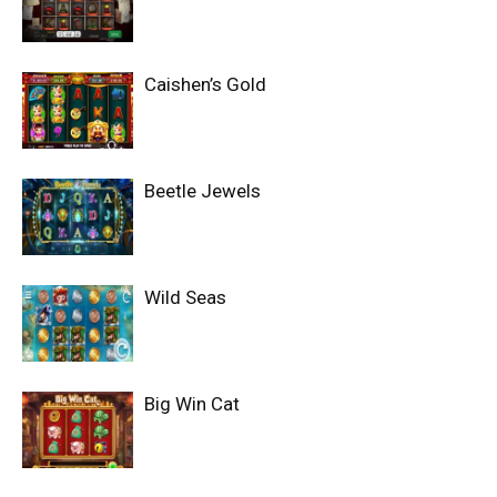
Caishen’s Gold
Beetle Jewels
Wild Seas
Big Win Cat