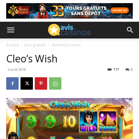
Accueil
Jeux gratuits
Machines à sous
Cleo’s Wish
5 août 2018
177
0