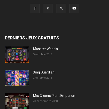
DERNIERS JEUX GRATUITS
Monster Wheels
5 octobre 2018
Xing Guardian
2 octobre 2018
Mrs Green’s Plant Emporium
28 septembre 2018