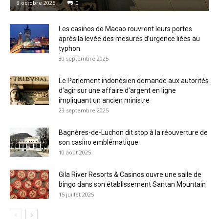
8 octobre 2025
0
Les casinos de Macao rouvrent leurs portes
après la levée des mesures d’urgence liées au
typhon
30 septembre 2025
Le Parlement indonésien demande aux autorités
d’agir sur une affaire d’argent en ligne
impliquant un ancien ministre
23 septembre 2025
Bagnères-de-Luchon dit stop à la réouverture de
son casino emblématique
10 août 2025
Gila River Resorts & Casinos ouvre une salle de
bingo dans son établissement Santan Mountain
15 juillet 2025