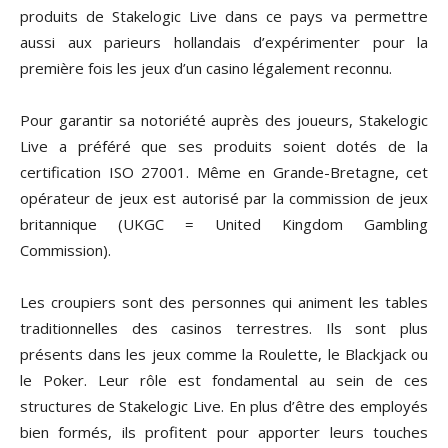
produits de Stakelogic Live dans ce pays va permettre
aussi aux parieurs hollandais d’expérimenter pour la
première fois les jeux d’un casino légalement reconnu.
Pour garantir sa notoriété auprès des joueurs, Stakelogic
Live a préféré que ses produits soient dotés de la
certification ISO 27001. Même en Grande-Bretagne, cet
opérateur de jeux est autorisé par la commission de jeux
britannique (UKGC = United Kingdom Gambling
Commission).
Les croupiers sont des personnes qui animent les tables
traditionnelles des casinos terrestres. Ils sont plus
présents dans les jeux comme la Roulette, le Blackjack ou
le Poker. Leur rôle est fondamental au sein de ces
structures de Stakelogic Live. En plus d’être des employés
bien formés, ils profitent pour apporter leurs touches