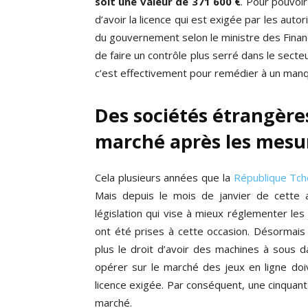
soit une valeur de 371 600 €
. Pour pouvoir
d’avoir la licence qui est exigée par les auto
du gouvernement selon le ministre des Fina
de faire un contrôle plus serré dans le secteur
c’est effectivement pour remédier à un manq
Des sociétés étrangères
marché après les mesur
Cela plusieurs années que la
République Tchè
Mais depuis le mois de janvier de cette 
législation qui vise à mieux réglementer le
ont été prises à cette occasion. Désormais l
plus le droit d’avoir des machines à sous 
opérer sur le marché des jeux en ligne doi
licence exigée. Par conséquent, une cinquanta
marché.