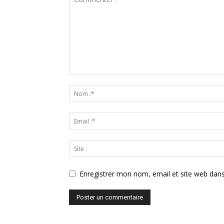
Enregistrer mon nom, email et site web dans