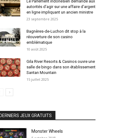
Le Parlement indonésien demande aux
autorités d’agir sur une affaire d’argent
en ligne impliquant un ancien ministre
23 septembre 2025
Bagnères-de-Luchon dit stop à la
réouverture de son casino
emblématique
10 août 2025
Gila River Resorts & Casinos ouvre une
salle de bingo dans son établissement
Santan Mountain
15 juillet 2025
DERNIERS JEUX GRATUITS
Monster Wheels
5 octobre 2018