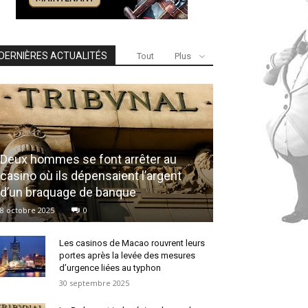
DERNIÈRES ACTUALITÉS
Tout
Plus
Deux hommes se font arrêter au
casino où ils dépensaient l’argent
d’un braquage de banque
8 octobre 2025
0
Les casinos de Macao rouvrent leurs
portes après la levée des mesures
d’urgence liées au typhon
30 septembre 2025