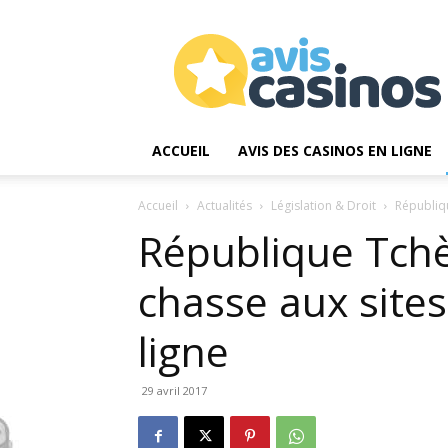
Avis
Casinos
ACCUEIL
AVIS DES CASINOS EN LIGNE
Accueil
Actualités
Législation & Droit
Républiqu
République Tch
chasse aux sites
ligne
29 avril 2017