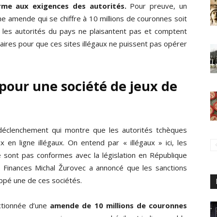
rme aux exigences des autorités.
Pour preuve, un
e amende qui se chiffre à 10 millions de couronnes soit
 les autorités du pays ne plaisantent pas et comptent
res pour que ces sites illégaux ne puissent pas opérer
our une société de jeux de
déclenchement qui montre que les autorités tchèques
en ligne illégaux. On entend par « illégaux » ici, les
e sont pas conformes avec la législation en République
 Finances Michal Žurovec a annoncé que les sanctions
appé une de ces sociétés.
nctionnée d’une
amende de 10 millions de couronnes