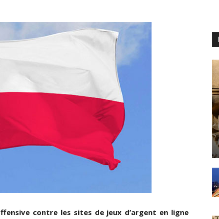
ensive contre les sites de jeux d’argent en ligne