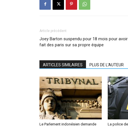
Article précédent
Joey Barton suspendu pour 18 mois pour avoir
fait des paris sur sa propre équipe
ARTICLES SIMILAIRES
PLUS DE L'AUTEUR
Le Parlement indonésien demande
La police de