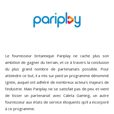
Le fournisseur britannique Pariplay ne cache plus son
ambition de gagner du terrain, et ce à travers la conclusion
du plus grand nombre de partenariats possible. Pour
atteindre ce but, il a mis sur pied un programme dénommé
Ignite, auquel ont adhéré de nombreux acteurs majeurs de
l’industrie. Mais Pariplay ne se satisfait pas de peu et vient
de tisser un partenariat avec Caleta Gaming, un autre
fournisseur aux états de service éloquents qu’il a incorporé
à ce programme.