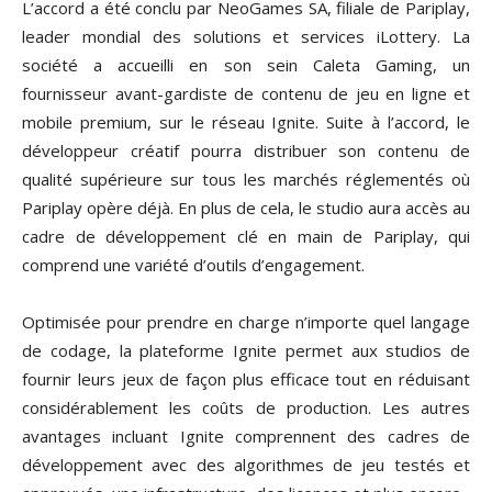
L’accord a été conclu par NeoGames SA, filiale de Pariplay,
leader mondial des solutions et services iLottery. La
société a accueilli en son sein Caleta Gaming, un
fournisseur avant-gardiste de contenu de jeu en ligne et
mobile premium, sur le réseau Ignite. Suite à l’accord, le
développeur créatif pourra distribuer son contenu de
qualité supérieure sur tous les marchés réglementés où
Pariplay opère déjà. En plus de cela, le studio aura accès au
cadre de développement clé en main de Pariplay, qui
comprend une variété d’outils d’engagement.
Optimisée pour prendre en charge n’importe quel langage
de codage, la plateforme Ignite permet aux studios de
fournir leurs jeux de façon plus efficace tout en réduisant
considérablement les coûts de production. Les autres
avantages incluant Ignite comprennent des cadres de
développement avec des algorithmes de jeu testés et