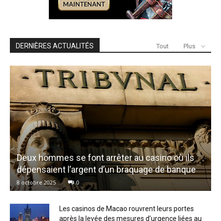
DERNIÈRES ACTUALITÉS
Tout
Plus
Deux hommes se font arrêter au casino où ils
dépensaient l’argent d’un braquage de banque
8 octobre 2025
0
Les casinos de Macao rouvrent leurs portes
après la levée des mesures d’urgence liées au