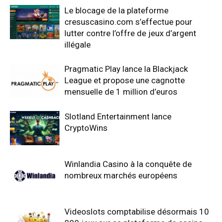
Le blocage de la plateforme
cresuscasino.com s’effectue pour
lutter contre l’offre de jeux d’argent
illégale
Pragmatic Play lance la Blackjack
League et propose une cagnotte
mensuelle de 1 million d’euros
Slotland Entertainment lance
CryptoWins
Winlandia Casino à la conquête de
nombreux marchés européens
Videoslots comptabilise désormais 10