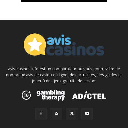
avis-casinos.info est un comparateur où vous pourrez lire de
nombreux avis de casino en ligne, des actualités, des guides et
jouer à des jeux gratuits de casino.