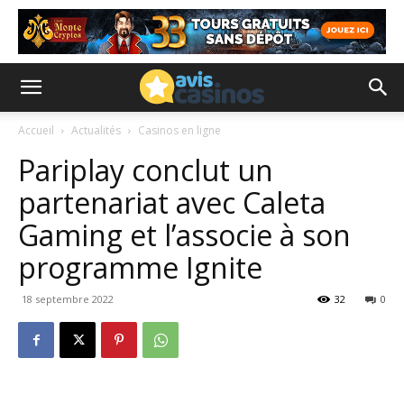
Accueil
Actualités
Casinos en ligne
Pariplay conclut un
partenariat avec Caleta
Gaming et l’associe à son
programme Ignite
18 septembre 2022
32
0