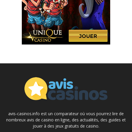
avis-casinos.info est un comparateur où vous pourrez lire de
nombreux avis de casino en ligne, des actualités, des guides et
jouer à des jeux gratuits de casino.