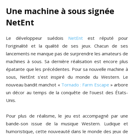
Une machine à sous signée
NetEnt
Le développeur suédois
NetEnt
est réputé pour
l’originalité et la qualité de ses jeux. Chacun de ses
lancements ne manque pas de surprendre les amateurs de
machines à sous. Sa dernière réalisation est encore plus
épatante que les précédentes. Pour sa nouvelle machine à
sous, NetEnt s’est inspiré du monde du Western. Le
nouveau bandit manchot «
Tornado : Farm Escape
» arbore
un décor au temps de la conquête de l’ouest des États-
Unis.
Pour plus de réalisme, le jeu est accompagné par une
bande-son issue de la musique Western. Ludique et
humoristique, cette nouveauté dans le monde des jeux de