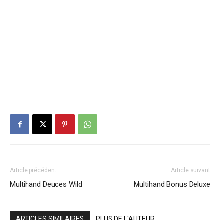
Article précédent
Article suivant
Multihand Deuces Wild
Multihand Bonus Deluxe
ARTICLES SIMILAIRES
PLUS DE L'AUTEUR