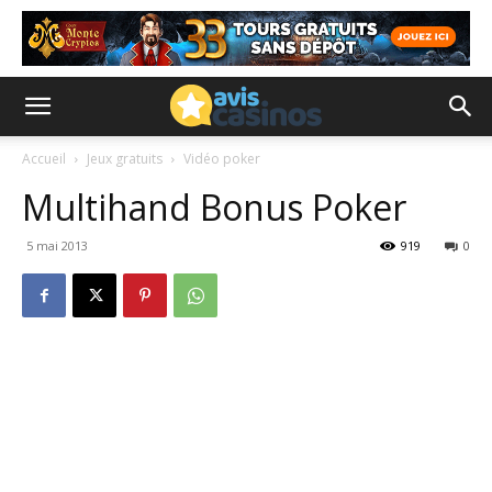
Accueil
Jeux gratuits
Vidéo poker
Multihand Bonus Poker
5 mai 2013
919
0