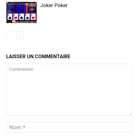
Joker Poker
LAISSER UN COMMENTAIRE