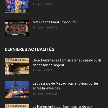
2 octobre 2018
Mrs Green’s Plant Emporium
28 septembre 2018
DERNIÈRES ACTUALITÉS
Deux hommes se font arrêter au casino où ils
dépensaient l’argent...
8 octobre 2025
Les casinos de Macao rouvrent leurs portes
après la levée des...
30 septembre 2025
Le Parlement indonésien demande aux