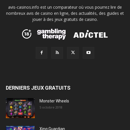
avis-casinos.info est un comparateur où vous pourrez lire de
nombreux avis de casino en ligne, des actualités, des guides et
jouer à des jeux gratuits de casino.
DERNIERS JEUX GRATUITS
Monster Wheels
5 octobre 2018
Xing Guardian