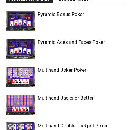
Pyramid Bonus Poker
Pyramid Aces and Faces Poker
Multihand Joker Poker
Multihand Jacks or Better
Multihand Double Jackpot Poker