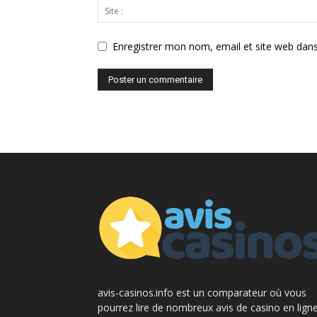
Enregistrer mon nom, email et site web dans
avis-casinos.info est un comparateur où vous
pourrez lire de nombreux avis de casino en ligne