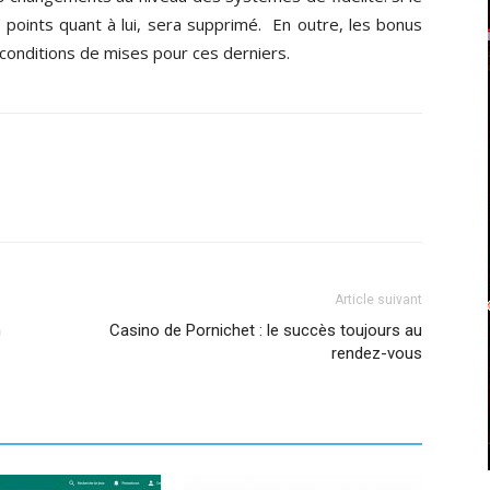
points quant à lui, sera supprimé. En outre, les bonus
 conditions de mises pour ces derniers.
Article suivant
n
Casino de Pornichet : le succès toujours au
rendez-vous