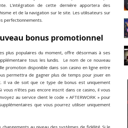
te. L’intégration de cette dernière apportera des
isme et de la navigation sur le site. Les utilisateurs sur
es perfectionnements.
ouveau bonus promotionnel
 les plus populaires du moment, offre désormais à ses
 supplémentaire tous les lundis. Le nom de ce nouveau
le promotion disponible dans son casino en ligne entre
vous permettra de gagner plus de temps pour jouer en
t. Il va de soit que ce type de bonus est uniquement
vous n’êtes pas encore inscrit dans ce casino, il vous
 envoyez au service client le code « AFTERWORK » pour
 supplémentaires que vous pourrez utiliser uniquement
s changements au niveau des systèmes de fidélité. Si le