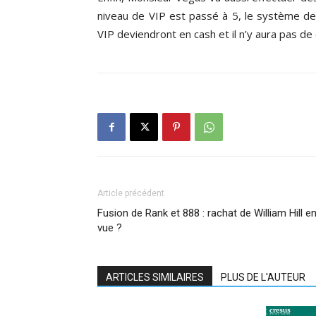
niveau de VIP est passé à 5, le système de 
VIP deviendront en cash et il n’y aura pas de
Article précédent
Fusion de Rank et 888 : rachat de William Hill e
vue ?
ARTICLES SIMILAIRES
PLUS DE L'AUTEUR