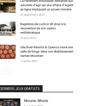
Le Parlement indonésien demande aux
autorités d’agir sur une affaire d’argent
en ligne impliquant un ancien ministre
23 septembre 2025
Bagnères-de-Luchon dit stop à la
réouverture de son casino
emblématique
10 août 2025
Gila River Resorts & Casinos ouvre une
salle de bingo dans son établissement
Santan Mountain
15 juillet 2025
DERNIERS JEUX GRATUITS
Monster Wheels
5 octobre 2018