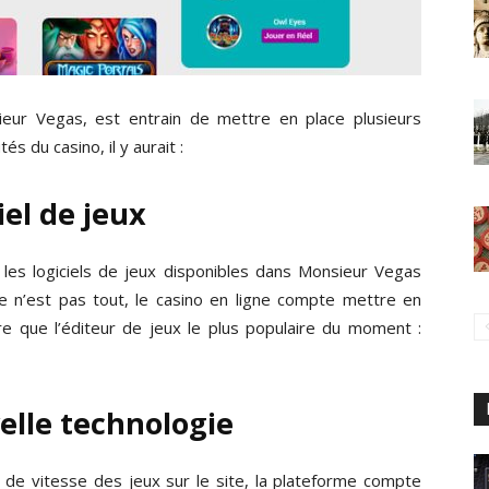
sieur Vegas, est entrain de mettre en place plusieurs
 du casino, il y aurait :
iel de jeux
 les logiciels de jeux disponibles dans Monsieur Vegas
Ce n’est pas tout, le casino en ligne compte mettre en
re que l’éditeur de jeux le plus populaire du moment :
elle technologie
 de vitesse des jeux sur le site, la plateforme compte