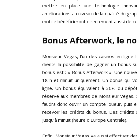
mettre en place une technologie innovan
améliorations au niveau de la qualité du graph
mobile bénéficieront directement aussi de c
Bonus Afterwork, le n
Monsieur Vegas, l’un des casinos en ligne
clients la possibilité de gagner un bonus
bonus est : « Bonus Afterwork ». Une nouvel
18 h et minuit uniquement. Un bonus qui 
ligne. Un bonus équivalent à 30% du dépô
réservé aux membres de Monsieur Vegas. Si 
faudra donc ouvrir un compte joueur, puis
recevoir les crédits du bonus. Des crédits
jusqu’à minuit (heure d’Europe Centrale).
Enfin, Monsieur Vegas va aussi effectuer de