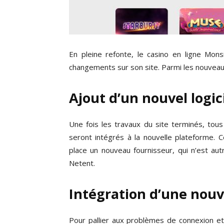
En pleine refonte, le casino en ligne Mon
changements sur son site. Parmi les nouveautés
Ajout d’un nouvel logic
Une fois les travaux du site terminés, tous
seront intégrés à la nouvelle plateforme. 
place un nouveau fournisseur, qui n’est aut
Netent.
Intégration d’une nouv
Pour pallier aux problèmes de connexion et