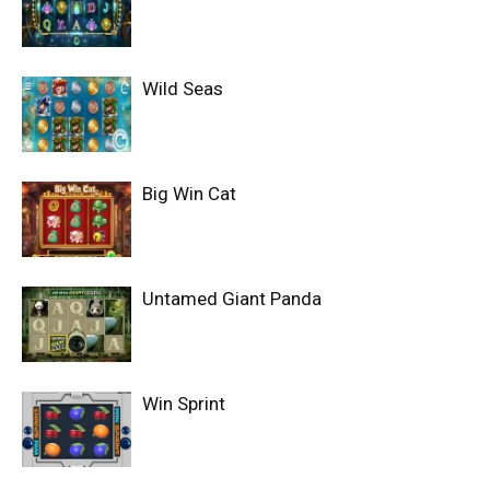
Wild Seas
Big Win Cat
Untamed Giant Panda
Win Sprint