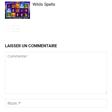
Wilds Spells
LAISSER UN COMMENTAIRE