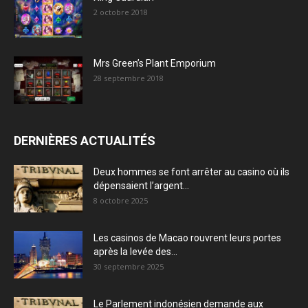
2 octobre 2018
Mrs Green’s Plant Emporium
28 septembre 2018
DERNIÈRES ACTUALITÉS
Deux hommes se font arrêter au casino où ils
dépensaient l’argent...
8 octobre 2025
Les casinos de Macao rouvrent leurs portes
après la levée des...
30 septembre 2025
Le Parlement indonésien demande aux