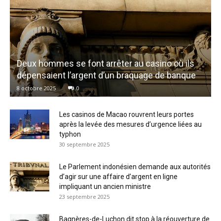
Deux hommes se font arrêter au casino où ils
dépensaient l’argent d’un braquage de banque
8 octobre 2025
0
Les casinos de Macao rouvrent leurs portes
après la levée des mesures d’urgence liées au
typhon
30 septembre 2025
Le Parlement indonésien demande aux autorités
d’agir sur une affaire d’argent en ligne
impliquant un ancien ministre
23 septembre 2025
Bagnères-de-Luchon dit stop à la réouverture de