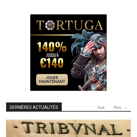
DERNIÈRES ACTUALITÉS
Tout
Plus