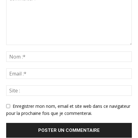
Enregistrer mon nom, email et site web dans ce navigateur
pour la prochaine fois que je commenterai.