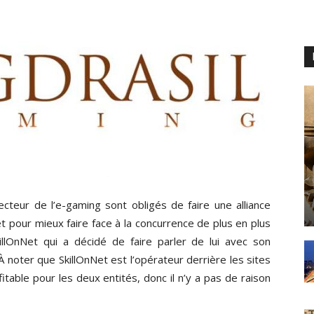
cteur de l’e-gaming sont obligés de faire une alliance
et pour mieux faire face à la concurrence de plus en plus
llOnNet qui a décidé de faire parler de lui avec son
À noter que SkillOnNet est l’opérateur derrière les sites
fitable pour les deux entités, donc il n’y a pas de raison