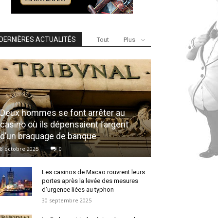
DERNIÈRES ACTUALITÉS
Tout
Plus
Deux hommes se font arrêter au
casino où ils dépensaient l’argent
d’un braquage de banque
8 octobre 2025
0
Les casinos de Macao rouvrent leurs
portes après la levée des mesures
d’urgence liées au typhon
30 septembre 2025