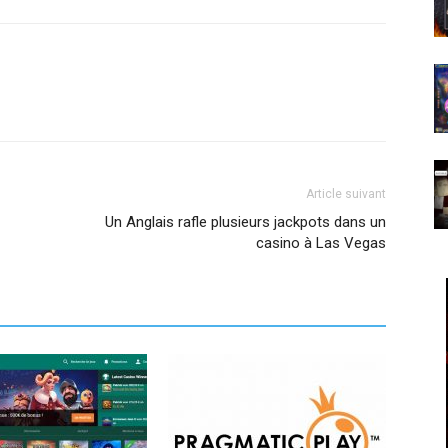
Article suivant
Un Anglais rafle plusieurs jackpots dans un
casino à Las Vegas