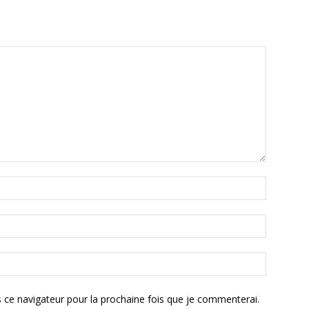
 ce navigateur pour la prochaine fois que je commenterai.