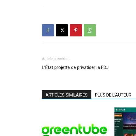
Article précédent
L’État projette de privatiser la FDJ
ARTICLES SIMILAIRES
PLUS DE L'AUTEUR