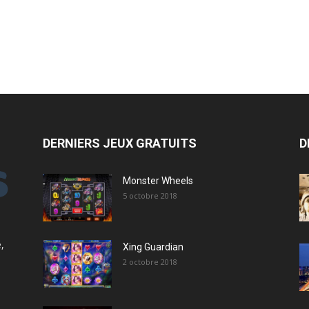
DERNIERS JEUX GRATUITS
D
Monster Wheels
5 octobre 2018
,
Xing Guardian
2 octobre 2018