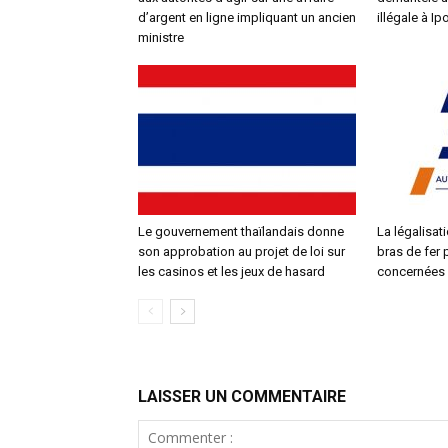
d’argent en ligne impliquant un ancien
illégale à Ip
ministre
Le gouvernement thaïlandais donne
La légalisat
son approbation au projet de loi sur
bras de fer 
les casinos et les jeux de hasard
concernées
LAISSER UN COMMENTAIRE