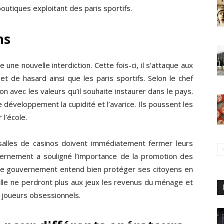
boutiques exploitant des paris sportifs.
ns
e nouvelle interdiction. Cette fois-ci, il s’attaque aux
et de hasard ainsi que les paris sportifs. Selon le chef
on avec les valeurs qu’il souhaite instaurer dans le pays.
 développement la cupidité et l’avarice. Ils poussent les
 l’école.
s salles de casinos doivent immédiatement fermer leurs
rnement a souligné l’importance de la promotion des
n, le gouvernement entend bien protéger ses citoyens en
ille ne perdront plus aux jeux les revenus du ménage et
 joueurs obsessionnels.