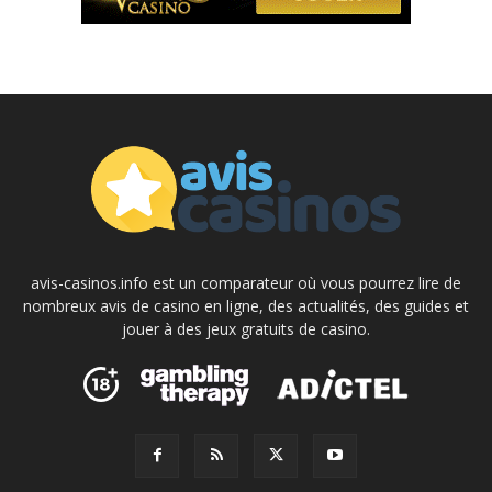
avis-casinos.info est un comparateur où vous pourrez lire de
nombreux avis de casino en ligne, des actualités, des guides et
jouer à des jeux gratuits de casino.