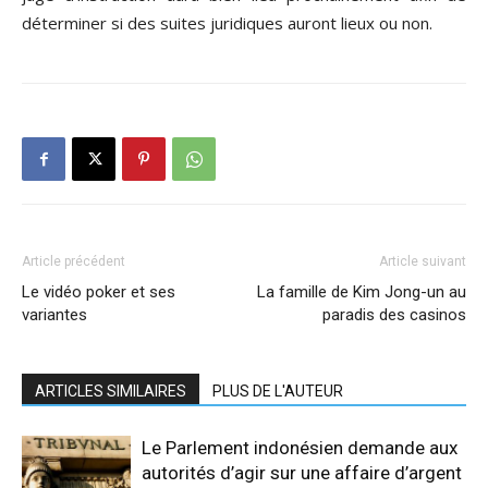
déterminer si des suites juridiques auront lieux ou non.
Article précédent
Article suivant
Le vidéo poker et ses
La famille de Kim Jong-un au
variantes
paradis des casinos
ARTICLES SIMILAIRES
PLUS DE L'AUTEUR
Le Parlement indonésien demande aux
autorités d’agir sur une affaire d’argent