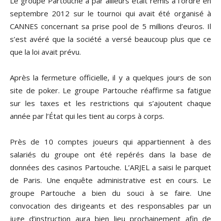
Le groupe Partouche a par ailleurs était remis à l’ordre en
septembre 2012 sur le tournoi qui avait été organisé à
CANNES concernant sa prise pool de 5 millions d’euros. Il
s’est avéré que la société a versé beaucoup plus que ce
que la loi avait prévu.
Après la fermeture officielle, il y a quelques jours de son
site de poker. Le groupe Partouche réaffirme sa fatigue
sur les taxes et les restrictions qui s’ajoutent chaque
année par l’État qui les tient au corps à corps.
Près de 10 comptes joueurs qui appartiennent à des
salariés du groupe ont été repérés dans la base de
données des casinos Partouche. L’ARJEL a saisi le parquet
de Paris. Une enquête administrative est en cours. Le
groupe Partouche a bien du souci à se faire. Une
convocation des dirigeants et des responsables par un
juge d’instruction aura bien lieu prochainement afin de