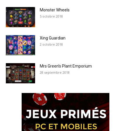
Monster Wheels
5 octobre 2018
Xing Guardian
2 octobre 2018
Mrs Green’s Plant Emporium
28 septembre 2018