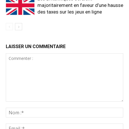
majoritairement en faveur d’une hausse
des taxes sur les jeux en ligne
LAISSER UN COMMENTAIRE