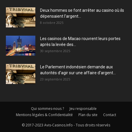
Deux hommes se font arrêter au casino où ils
dépensaient l’argent...
8 octobre 2025
Les casinos de Macao rouvrent leurs portes
après la levée des...
30 septembre 2025
Le Parlement indonésien demande aux
autorités d’agir sur une affaire d’argent...
23 septembre 2025
Qui sommes-nous ?
Jeu responsable
Mentions légales & Confidentialité
Plan du site
Contact
© 2017-2023 Avis-Casinos.Info - Tous droits réservés