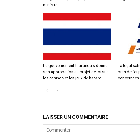
ministre
Le gouvernement thaïlandais donne
La légalisat
son approbation au projet de loi sur
bras de fer 
les casinos et les jeux de hasard
concernées
LAISSER UN COMMENTAIRE