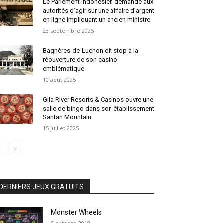
Le Parlement indonésien demande aux
autorités d’agir sur une affaire d’argent
en ligne impliquant un ancien ministre
23 septembre 2025
Bagnères-de-Luchon dit stop à la
réouverture de son casino
emblématique
10 août 2025
Gila River Resorts & Casinos ouvre une
salle de bingo dans son établissement
Santan Mountain
15 juillet 2025
DERNIERS JEUX GRATUITS
Monster Wheels
5 octobre 2018