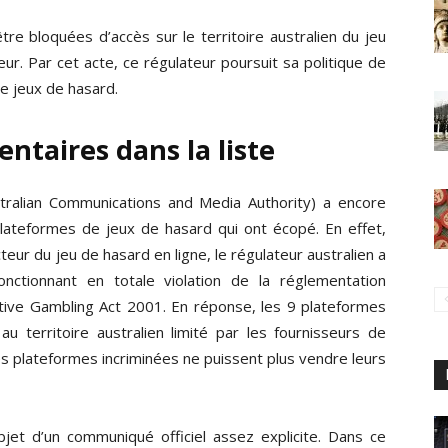
re bloquées d’accès sur le territoire australien du jeu
eur. Par cet acte, ce régulateur poursuit sa politique de
e jeux de hasard.
ntaires dans la liste
tralian Communications and Media Authority) a encore
plateformes de jeux de hasard qui ont écopé. En effet,
eur du jeu de hasard en ligne, le régulateur australien a
ctionnant en totale violation de la réglementation
ctive Gambling Act 2001. En réponse, les 9 plateformes
au territoire australien limité par les fournisseurs de
les plateformes incriminées ne puissent plus vendre leurs
bjet d’un communiqué officiel assez explicite. Dans ce