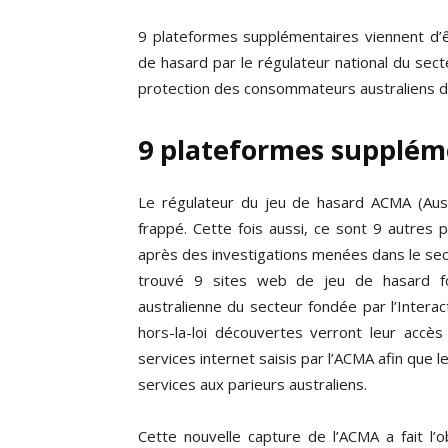
9 plateformes supplémentaires viennent d’êt
de hasard par le régulateur national du sect
protection des consommateurs australiens d
9 plateformes suppléme
Le régulateur du jeu de hasard ACMA (Aus
frappé. Cette fois aussi, ce sont 9 autres 
après des investigations menées dans le sect
trouvé 9 sites web de jeu de hasard fon
australienne du secteur fondée par l’Intera
hors-la-loi découvertes verront leur accès 
services internet saisis par l’ACMA afin que 
services aux parieurs australiens.
Cette nouvelle capture de l’ACMA a fait l’o