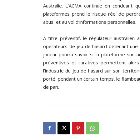
Australie. L’ACMA continue en concluant 
plateformes prend le risque réel de perdre
abus, et au vol d’informations personnelles.
À titre préventif, le régulateur australie
opérateurs de jeu de hasard détenant une lic
joueur pourra savoir si la plateforme sur la
préventives et curatives permettent alors
l’industrie du jeu de hasard sur son territo
porté, pendant un certain temps, le flambea
de pari.