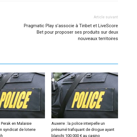
Article suivant
Pragmatic Play s’associe à Tinbet et LiveScore
Bet pour proposer ses produits sur deux
nouveaux territoires
 Perak en Malaisie
Auxerre : la police interpelle un
 syndicat de loterie
présumé trafiquant de drogue ayant
oh
blanchi 100 000 € au casino