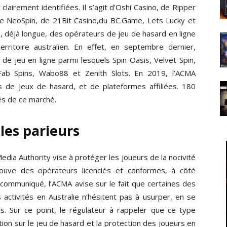
lairement identifiées. Il s’agit d’Oshi Casino, de Ripper
de NeoSpin, de 21Bit Casino,du BC.Game, Lets Lucky et
ste, déjà longue, des opérateurs de jeu de hasard en ligne
territoire australien. En effet, en septembre dernier,
b de jeu en ligne parmi lesquels Spin Oasis, Velvet Spin,
Fab Spins, Wabo88 et Zenith Slots. En 2019, l’ACMA
s de jeux de hasard, et de plateformes affiliées. 180
és de ce marché.
les parieurs
edia Authority vise à protéger les joueurs de la nocivité
ouve des opérateurs licenciés et conformes, à côté
ommuniqué, l’ACMA avise sur le fait que certaines des
ctivités en Australie n’hésitent pas à usurper, en se
. Sur ce point, le régulateur à rappeler que ce type
on sur le jeu de hasard et la protection des joueurs en