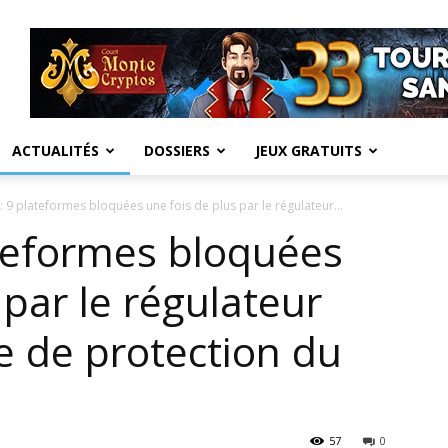
ACTUALITÉS
DOSSIERS
JEUX GRATUITS
 : 9 plateformes bloquées une fois de plus par le régulateur...
ateformes bloquées
 par le régulateur
e de protection du
57
0