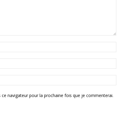
 ce navigateur pour la prochaine fois que je commenterai.