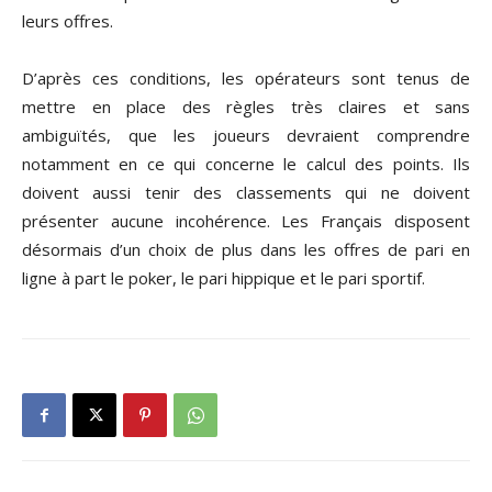
leurs offres.
D’après ces conditions, les opérateurs sont tenus de
mettre en place des règles très claires et sans
ambiguïtés, que les joueurs devraient comprendre
notamment en ce qui concerne le calcul des points. Ils
doivent aussi tenir des classements qui ne doivent
présenter aucune incohérence. Les Français disposent
désormais d’un choix de plus dans les offres de pari en
ligne à part le poker, le pari hippique et le pari sportif.