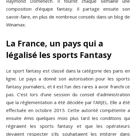
Raymond Domenech. Il fournit chaque semaine une
composition d’équipe fantasy. Il partage ensuite son
savoir-faire, en plus de nombreux conseils dans un blog de
Winamax.
La France, un pays qui a
légalisé les sports Fantasy
Le sport fantasy est classé dans la catégorie des paris en
ligne. Le pays a donné son autorisation pour les sports
fantasy journaliers, et il est l’un des rares à avoir franchi ce
pas. C’est lors d’une session du conseil d’administration
que la réglementation a été décidée par l’ARJEL. Elle a été
effectuée en octobre 2015. Cette autorité compétente a
ensuite émis quelques mois plus tard les conditions qui
régiraient les sports fantasy et que les opérateurs
devaient respecter s’ils souhaitaient les intégrer dans