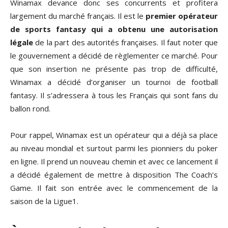
Winamax devance donc ses concurrents et profitera
largement du marché français. Il est le
premier opérateur
de sports fantasy qui a obtenu une autorisation
légale
de la part des autorités françaises. Il faut noter que
le gouvernement a décidé de règlementer ce marché. Pour
que son insertion ne présente pas trop de difficulté,
Winamax a décidé d’organiser un tournoi de football
fantasy. Il s’adressera à tous les Français qui sont fans du
ballon rond.
Pour rappel, Winamax est un opérateur qui a déjà sa place
au niveau mondial et surtout parmi les pionniers du poker
en ligne. Il prend un nouveau chemin et avec ce lancement il
a décidé également de mettre à disposition The Coach’s
Game. Il fait son entrée avec le commencement de la
saison de la Ligue1.