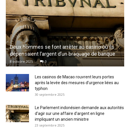
Deux hommes se font arrêter au casino où ils
dépensaient l’argent d’un braquage de banque
8 octobre 2025
0
Les casinos de Macao rouvrent leurs portes
après la levée des mesures d’urgence liées au
typhon
30 septembre 2025
Le Parlement indonésien demande aux autorités
d’agir sur une affaire d’argent en ligne
impliquant un ancien ministre
23 septembre 2025