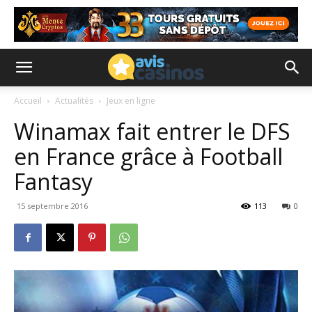
Accueil
Actualités
Jeux en ligne
Winamax fait entrer le DFS
en France grâce à Football
Fantasy
15 septembre 2016
113
0