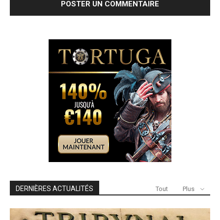
DERNIÈRES ACTUALITÉS
Tout
Plus