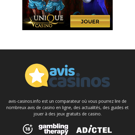
avis-casinos.info est un comparateur où vous pourrez lire de
nombreux avis de casino en ligne, des actualités, des guides et
jouer à des jeux gratuits de casino.