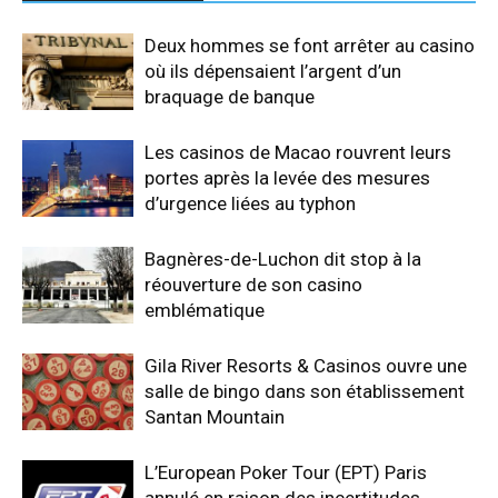
Deux hommes se font arrêter au casino
où ils dépensaient l’argent d’un
braquage de banque
Les casinos de Macao rouvrent leurs
portes après la levée des mesures
d’urgence liées au typhon
Bagnères-de-Luchon dit stop à la
réouverture de son casino
emblématique
Gila River Resorts & Casinos ouvre une
salle de bingo dans son établissement
Santan Mountain
L’European Poker Tour (EPT) Paris