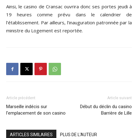
Ainsi, le casino de Cransac ouvrira donc ses portes jeudi à
19 heures comme prévu dans le calendrier de
l’établissement. Par ailleurs, l’inauguration patronnée par la
ministre du Logement est reportée.
Article précédent
Article suivant
Marseille indécis sur
Début du déclin du casino
l’emplacement de son casino
Barrière de Lille
ARTICLES SIMILAIRES
PLUS DE L'AUTEUR