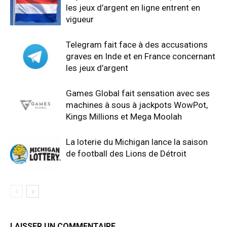
les jeux d’argent en ligne entrent en
vigueur
Telegram fait face à des accusations
graves en Inde et en France concernant
les jeux d’argent
Games Global fait sensation avec ses
machines à sous à jackpots WowPot,
Kings Millions et Mega Moolah
La loterie du Michigan lance la saison
de football des Lions de Détroit
LAISSER UN COMMENTAIRE