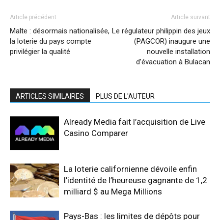
Article précédent
Article suivant
Malte : désormais nationalisée,
Le régulateur philippin des jeux
la loterie du pays compte
(PAGCOR) inaugure une
privilégier la qualité
nouvelle installation
d’évacuation à Bulacan
ARTICLES SIMILAIRES
PLUS DE L'AUTEUR
Already Media fait l’acquisition de Live
Casino Comparer
La loterie californienne dévoile enfin
l’identité de l’heureuse gagnante de 1,2
milliard $ au Mega Millions
Pays-Bas : les limites de dépôts pour