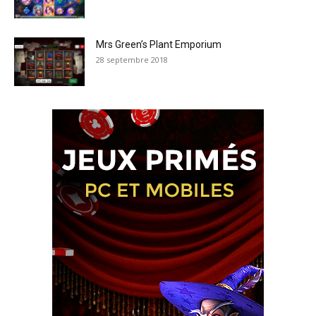
Mrs Green’s Plant Emporium
28 septembre 2018