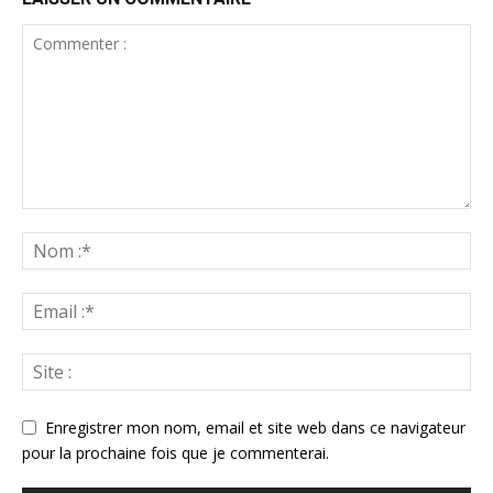
Enregistrer mon nom, email et site web dans ce navigateur
pour la prochaine fois que je commenterai.