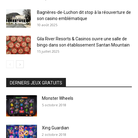
Bagnères-de-Luchon dit stop à la réouverture de
son casino emblématique
10 août 2025
Gila River Resorts & Casinos ouvre une salle de
bingo dans son établissement Santan Mountain
15 juillet 2025
DERNIERS JEUX GRATUITS
Monster Wheels
5 octobre 2018
Xing Guardian
2 octobre 2018