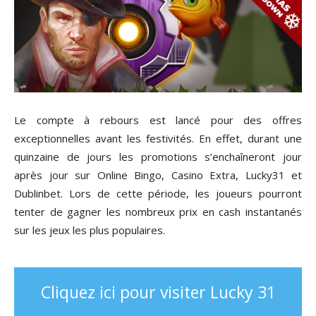
Le compte à rebours est lancé pour des offres
exceptionnelles avant les festivités. En effet, durant une
quinzaine de jours les promotions s’enchaîneront jour
après jour sur Online Bingo, Casino Extra, Lucky31 et
Dublinbet. Lors de cette période, les joueurs pourront
tenter de gagner les nombreux prix en cash instantanés
sur les jeux les plus populaires.
Cliquez ici pour visiter Lucky 31