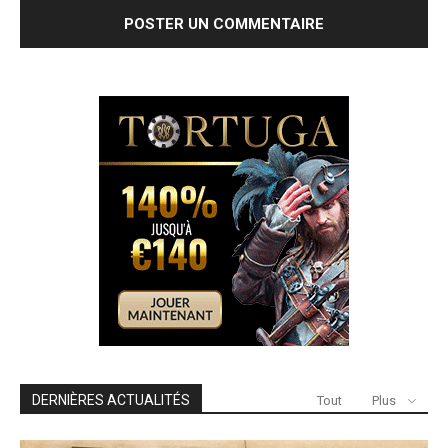
DERNIÈRES ACTUALITÉS
Tout
Plus