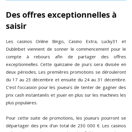
Des offres exceptionnelles à
saisir
Les casinos Online Bingo, Casino Extra, Lucky31 et
Dublinbet viennent de sonner le commencement pour le
compte à rebours afin de partager des offres
exceptionnelles. Cette quinzaine de jours sera divisée en
deux périodes. Les premières promotions se dérouleront
du 17 au 23 décembre et ensuite du 24 au 31 décembre.
C’est l’occasion pour les joueurs de tenter de gagner des
prix cash instantanés et jouer en plus sur les machines les
plus populaires.
Pour cette suite de promotions, les joueurs pourront se
départager des prix d’un total de 230 000 €. Les casinos