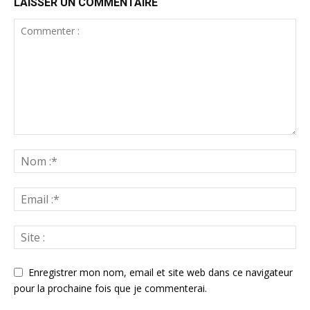
LAISSER UN COMMENTAIRE
Enregistrer mon nom, email et site web dans ce navigateur
pour la prochaine fois que je commenterai.