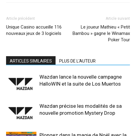
Article précédent
Article suivant
Unique Casino accueille 116
Le joueur Mathieu « Petit
nouveaux jeux de 3 logiciels
Bambou » gagne le Winamax
Poker Tour
ARTICLES SIMILAIRES
PLUS DE L'AUTEUR
Wazdan lance la nouvelle campagne
HalloWIN et la suite de Los Muertos
Wazdan précise les modalités de sa
nouvelle promotion Mystery Drop
Plongez dans la magie de Noël avec la