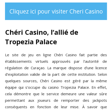
Cliquez ici pour visiter Cheri Casino
Chéri Casino, l’allié de
Tropezia Palace
Le site de jeu en ligne Chéri Casino fait partie des
établissements virtuels approuvés par l’autorité de
régulation de Curaçao. La marque dispose d’une licence
d’exploitation valide de la part de cette institution. Selon
quelques sources, Chéri Casino est géré par la même
équipe qui s’occupe du casino Tropezia Palace. En effet,
cela démontre que le service demeure une valeur sûre
permettant aux joueurs de remporter des jackpots
conséquents en fonction de leur mise. À savoir que