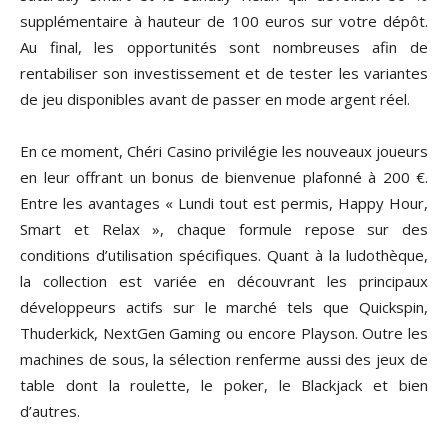
supplémentaire à hauteur de 100 euros sur votre dépôt.
Au final, les opportunités sont nombreuses afin de
rentabiliser son investissement et de tester les variantes
de jeu disponibles avant de passer en mode argent réel.
En ce moment, Chéri Casino privilégie les nouveaux joueurs
en leur offrant un bonus de bienvenue plafonné à 200 €.
Entre les avantages « Lundi tout est permis, Happy Hour,
Smart et Relax », chaque formule repose sur des
conditions d’utilisation spécifiques. Quant à la ludothèque,
la collection est variée en découvrant les principaux
développeurs actifs sur le marché tels que Quickspin,
Thuderkick, NextGen Gaming ou encore Playson. Outre les
machines de sous, la sélection renferme aussi des jeux de
table dont la roulette, le poker, le Blackjack et bien
d’autres.