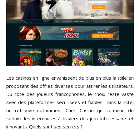
Les casinos en ligne envahissent de plus en plus la toile en
proposant des offres diverses pour attirer les utilisateurs.
Du côté des joueurs francophones, le choix reste vaste
avec des plateformes sécurisées et fiables. Dans la liste,
on retrouve notamment Chéri Casino qui continue de
séduire les internautes à travers des jeux intéressants et
innovants. Quels sont ses secrets ?