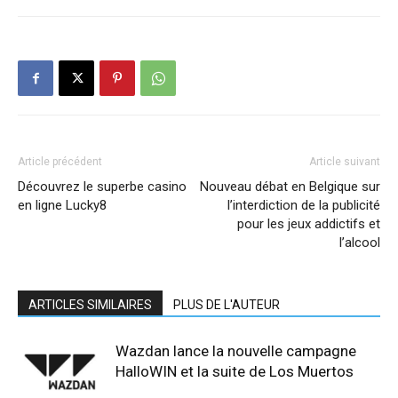
Article précédent
Article suivant
Découvrez le superbe casino
Nouveau débat en Belgique sur
en ligne Lucky8
l’interdiction de la publicité
pour les jeux addictifs et
l’alcool
ARTICLES SIMILAIRES
PLUS DE L'AUTEUR
Wazdan lance la nouvelle campagne
HalloWIN et la suite de Los Muertos