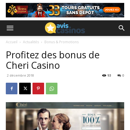
Accueil
Actualités
Bonus & Promotions
Profitez des bonus de
Cheri Casino
2 décembre 2018
93
0