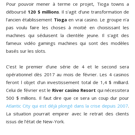
Pour pouvoir mener à terme ce projet, Tioga towns a
déboursé
120 $ millions
. Il s’agit d’une transformation de
l’ancien établissement
Tioga
en vrai casino. Le groupe n’a
pas voulu faire les choses à moitié en choisissant les
machines qui séduisent la clientèle jeune. Il s’agit des
fameux vidéo gamings machines qui sont des modèles
basés sur les slots.
C’est le premier d’une série de 4 et le second sera
opérationnel dès 2017 au mois de février. Les 4 casinos
feront l objet d’un investissement total de 1,4 $ milliard.
Celui de février est le
River casino Resort
qui nécessitera
500 $ millions. Il faut dire que ce sera un coup dur pour
Atlantic City qui est déjà plongé dans la crise depuis 2007
.
La situation pourrait empirer avec le retrait des clients
issus de l’état de New-York.