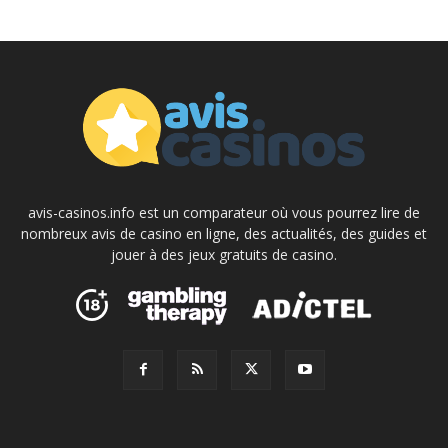
avis-casinos.info est un comparateur où vous pourrez lire de
nombreux avis de casino en ligne, des actualités, des guides et
jouer à des jeux gratuits de casino.