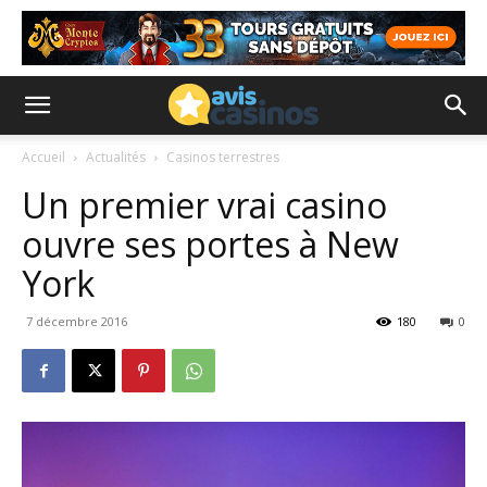
Accueil
Actualités
Casinos terrestres
Un premier vrai casino
ouvre ses portes à New
York
7 décembre 2016
180
0