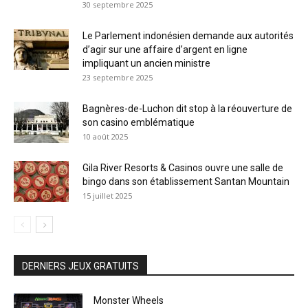
30 septembre 2025
Le Parlement indonésien demande aux autorités
d’agir sur une affaire d’argent en ligne
impliquant un ancien ministre
23 septembre 2025
Bagnères-de-Luchon dit stop à la réouverture de
son casino emblématique
10 août 2025
Gila River Resorts & Casinos ouvre une salle de
bingo dans son établissement Santan Mountain
15 juillet 2025
DERNIERS JEUX GRATUITS
Monster Wheels