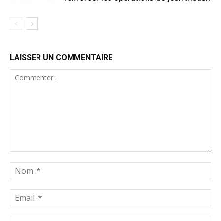
LAISSER UN COMMENTAIRE