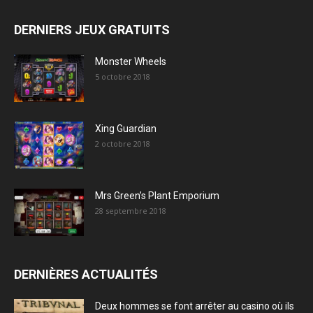
DERNIERS JEUX GRATUITS
Monster Wheels
5 octobre 2018
Xing Guardian
2 octobre 2018
Mrs Green’s Plant Emporium
28 septembre 2018
DERNIÈRES ACTUALITÉS
Deux hommes se font arrêter au casino où ils