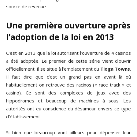
source de revenue.
Une première ouverture après
l’adoption de la loi en 2013
C’est en 2013 que la loi autorisant l’ouverture de 4 casinos
a été adoptée. Le premier de cette série vient d’ouvrir
officiellement. Il se situe à l’emplacement du
Tioga Towns
.
Il faut dire que c’est un grand pas en avant là où
habituellement on retrouve des racinos (« race track » et
casino). Ce sont des complexes de jeux avec des
hippodromes et beaucoup de machines à sous. Les
autorités ont eu conscience du désamour envers ce type
d’établissement.
Si bien que beaucoup vont ailleurs pour dépenser leur