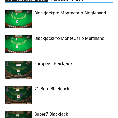
Blackjackpro Montecarlo Singlehand
BlackjackPro MonteCarlo Multihand
European Blackjack
21 Burn Blackjack
Super7 Blackjack