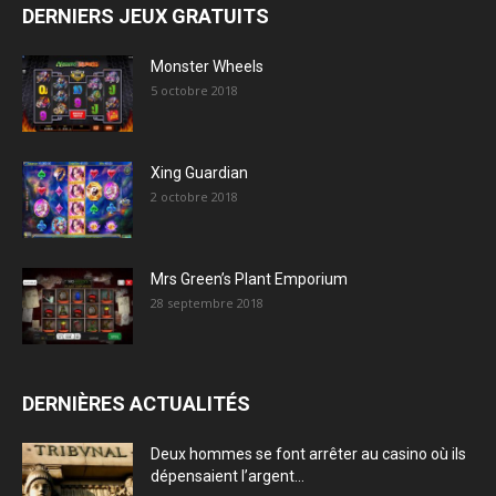
DERNIERS JEUX GRATUITS
Monster Wheels
5 octobre 2018
Xing Guardian
2 octobre 2018
Mrs Green’s Plant Emporium
28 septembre 2018
DERNIÈRES ACTUALITÉS
Deux hommes se font arrêter au casino où ils
dépensaient l’argent...