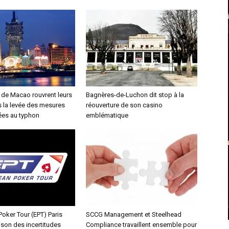
 de Macao rouvrent leurs
Bagnères-de-Luchon dit stop à la
s la levée des mesures
réouverture de son casino
iées au typhon
emblématique
oker Tour (EPT) Paris
SCCG Management et Steelhead
ison des incertitudes
Compliance travaillent ensemble pour