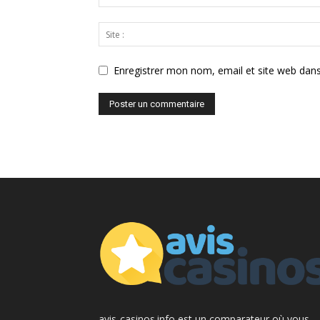
Enregistrer mon nom, email et site web dans
avis-casinos.info est un comparateur où vous