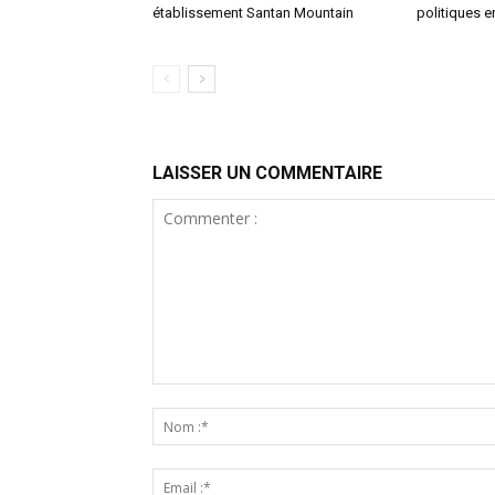
établissement Santan Mountain
politiques e
LAISSER UN COMMENTAIRE