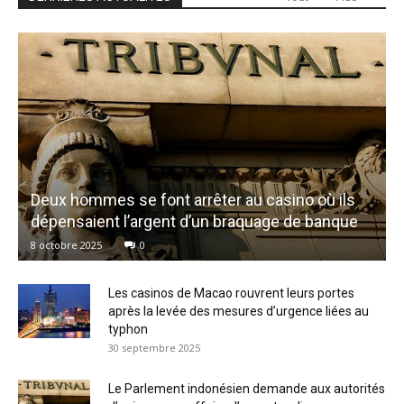
Deux hommes se font arrêter au casino où ils
dépensaient l’argent d’un braquage de banque
8 octobre 2025
0
Les casinos de Macao rouvrent leurs portes
après la levée des mesures d’urgence liées au
typhon
30 septembre 2025
Le Parlement indonésien demande aux autorités