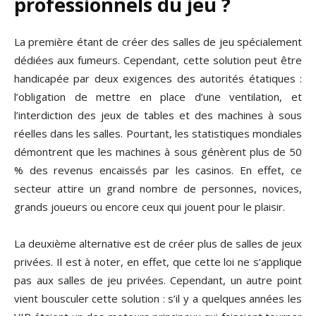
professionnels du jeu ?
La première étant de créer des salles de jeu spécialement
dédiées aux fumeurs. Cependant, cette solution peut être
handicapée par deux exigences des autorités étatiques :
l’obligation de mettre en place d’une ventilation, et
l’interdiction des jeux de tables et des machines à sous
réelles dans les salles. Pourtant, les statistiques mondiales
démontrent que les machines à sous génèrent plus de 50
% des revenus encaissés par les casinos. En effet, ce
secteur attire un grand nombre de personnes, novices,
grands joueurs ou encore ceux qui jouent pour le plaisir.
La deuxième alternative est de créer plus de salles de jeux
privées. Il est à noter, en effet, que cette loi ne s’applique
pas aux salles de jeu privées. Cependant, un autre point
vient bousculer cette solution : s’il y a quelques années les