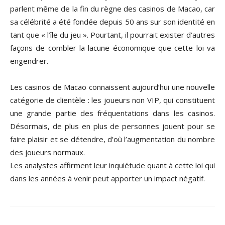
parlent même de la fin du règne des casinos de Macao, car
sa célébrité a été fondée depuis 50 ans sur son identité en
tant que « l’île du jeu ». Pourtant, il pourrait exister d’autres
façons de combler la lacune économique que cette loi va
engendrer.
Les casinos de Macao connaissent aujourd’hui une nouvelle
catégorie de clientèle : les joueurs non VIP, qui constituent
une grande partie des fréquentations dans les casinos.
Désormais, de plus en plus de personnes jouent pour se
faire plaisir et se détendre, d’où l’augmentation du nombre
des joueurs normaux.
Les analystes affirment leur inquiétude quant à cette loi qui
dans les années à venir peut apporter un impact négatif.