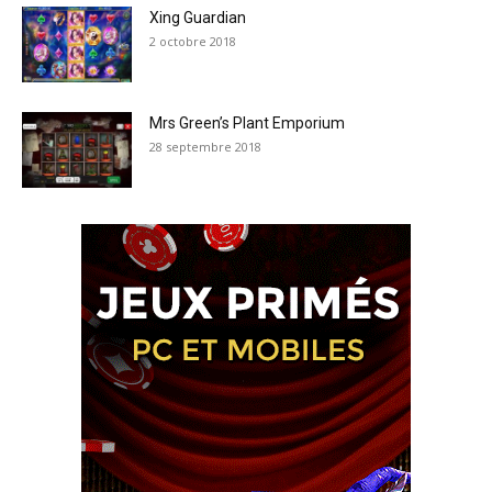
Xing Guardian
2 octobre 2018
Mrs Green’s Plant Emporium
28 septembre 2018