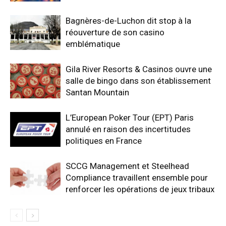
Bagnères-de-Luchon dit stop à la
réouverture de son casino
emblématique
Gila River Resorts & Casinos ouvre une
salle de bingo dans son établissement
Santan Mountain
L’European Poker Tour (EPT) Paris
annulé en raison des incertitudes
politiques en France
SCCG Management et Steelhead
Compliance travaillent ensemble pour
renforcer les opérations de jeux tribaux