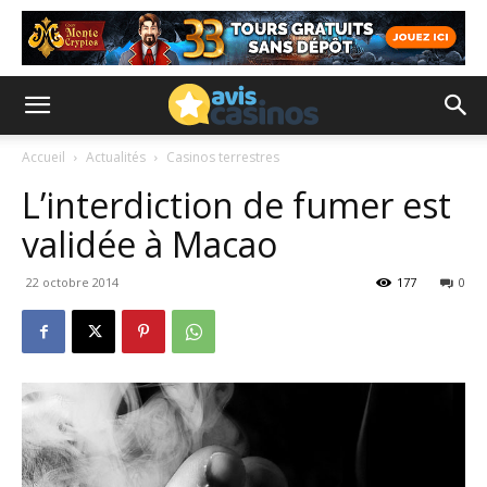
Accueil
Actualités
Casinos terrestres
L’interdiction de fumer est
validée à Macao
22 octobre 2014
177
0