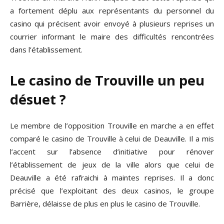
a fortement déplu aux représentants du personnel du
casino qui précisent avoir envoyé à plusieurs reprises un
courrier informant le maire des difficultés rencontrées
dans l’établissement.
Le casino de Trouville un peu
désuet ?
Le membre de l’opposition Trouville en marche a en effet
comparé le casino de Trouville à celui de Deauville. Il a mis
l’accent sur l’absence d’initiative pour rénover
l’établissement de jeux de la ville alors que celui de
Deauville a été rafraichi à maintes reprises. Il a donc
précisé que l’exploitant des deux casinos, le groupe
Barrière, délaisse de plus en plus le casino de Trouville.