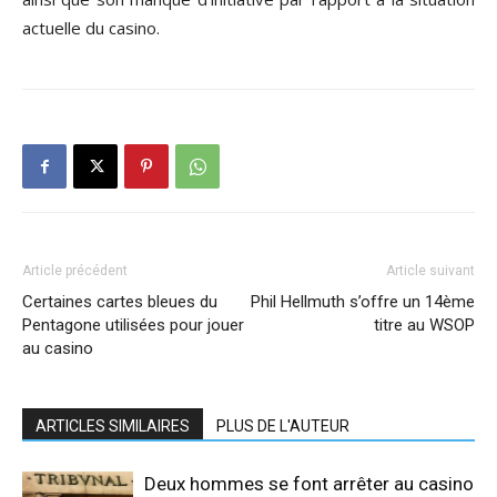
actuelle du casino.
Article précédent
Article suivant
Certaines cartes bleues du
Phil Hellmuth s’offre un 14ème
Pentagone utilisées pour jouer
titre au WSOP
au casino
ARTICLES SIMILAIRES
PLUS DE L'AUTEUR
Deux hommes se font arrêter au casino