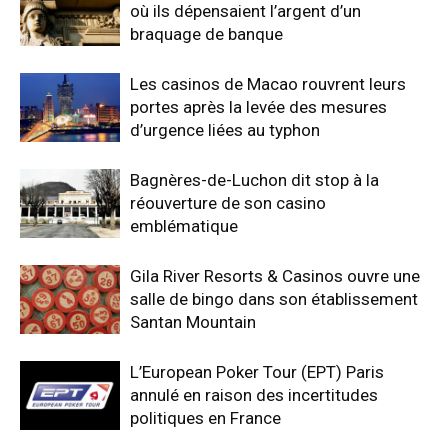
où ils dépensaient l’argent d’un
braquage de banque
Les casinos de Macao rouvrent leurs
portes après la levée des mesures
d’urgence liées au typhon
Bagnères-de-Luchon dit stop à la
réouverture de son casino
emblématique
Gila River Resorts & Casinos ouvre une
salle de bingo dans son établissement
Santan Mountain
L’European Poker Tour (EPT) Paris
annulé en raison des incertitudes
politiques en France