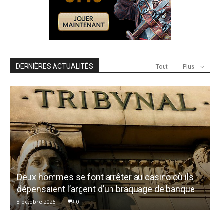
DERNIÈRES ACTUALITÉS
Tout
Plus
Deux hommes se font arrêter au casino où ils
dépensaient l’argent d’un braquage de banque
8 octobre 2025
0