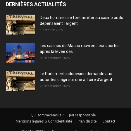
DERNIÈRES ACTUALITÉS
Deux hommes se font arrêter au casino où ils
dépensaient l’argent...
8 octobre 2025
Les casinos de Macao rouvrent leurs portes
après la levée des...
30 septembre 2025
Le Parlement indonésien demande aux
autorités d’agir sur une affaire d’argent...
23 septembre 2025
Qui sommes-nous ?
Jeu responsable
Mentions légales & Confidentialité
Plan du site
Contact