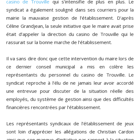
casino de Trouville
qui s’intensifie de plus en plus. Le
syndicat a également souligné dans ses courriers pour la
mairie la mauvaise gestion de l’établissement. D’après
Céline Grandjean, la seule initiative que le maire avait prise
était d’appeler la direction du casino de Trouville qui le
rassurait sur la bonne marche de l’établissement.
Il va sans dire donc que cette intervention du maire lors de
ce dernier conseil municipal a mis en colère les
représentants du personnel du casino de Trouville. Le
syndicat reproche à l’élu de ne jamais leur avoir accordé
une entrevue pour discuter de la situation réelle des
employés, du système de gestion ainsi que des difficultés
financières rencontrées par l’établissement.
Les représentants syndicaux de l’établissement de jeux
sont loin d’apprécier les allégations de Christian Cardon
ainsi que son manque d’initiative par rapport à la situation