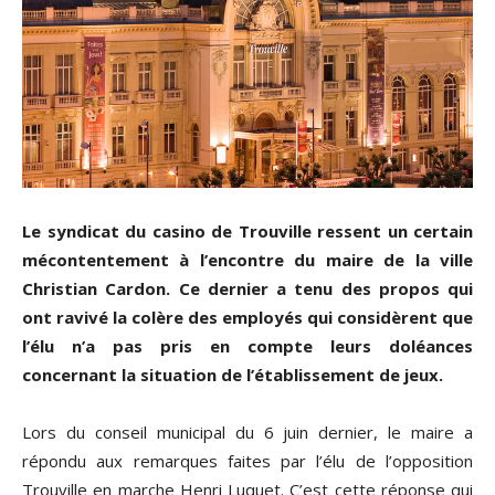
Le syndicat du casino de Trouville ressent un certain
mécontentement à l’encontre du maire de la ville
Christian Cardon. Ce dernier a tenu des propos qui
ont ravivé la colère des employés qui considèrent que
l’élu n’a pas pris en compte leurs doléances
concernant la situation de l’établissement de jeux.
Lors du conseil municipal du 6 juin dernier, le maire a
répondu aux remarques faites par l’élu de l’opposition
Trouville en marche Henri Luquet. C’est cette réponse qui