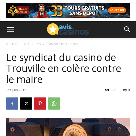
Accueil
Actualités
Casinos terrestres
Le syndicat du casino de
Trouville en colère contre
le maire
29 juin 2015
122
0