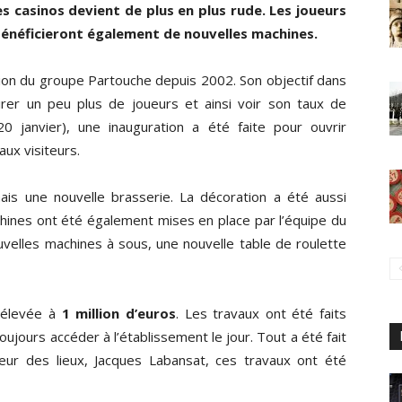
es casinos devient de plus en plus rude. Les joueurs
 bénéficieront également de nouvelles machines.
ion du groupe Partouche depuis 2002. Son objectif dans
irer un peu plus de joueurs et ainsi voir son taux de
0 janvier), une inauguration a été faite pour ouvrir
aux visiteurs.
ais une nouvelle brasserie. La décoration a été aussi
chines ont été également mises en place par l’équipe du
velles machines à sous, une nouvelle table de roulette
t élevée à
1 million d’euros
. Les travaux ont été faits
toujours accéder à l’établissement le jour. Tout a été fait
teur des lieux, Jacques Labansat, ces travaux ont été