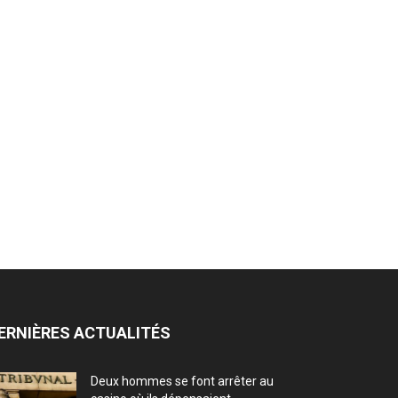
ERNIÈRES ACTUALITÉS
Deux hommes se font arrêter au