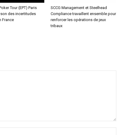
oker Tour (EPT) Paris
SCCG Management et Steelhead
ison des incertitudes
Compliance travaillent ensemble pour
n France
renforcer les opérations de jeux
tribaux