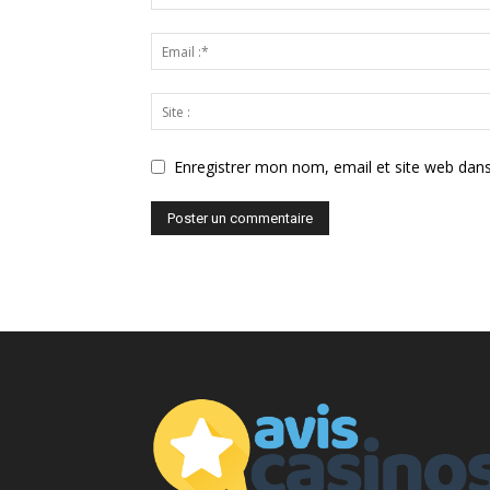
Enregistrer mon nom, email et site web dans