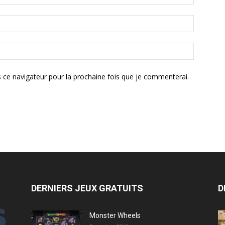
 ce navigateur pour la prochaine fois que je commenterai.
DERNIERS JEUX GRATUITS
D
Monster Wheels