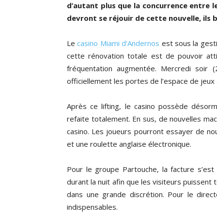
d’autant plus que la concurrence entre l
devront se réjouir de cette nouvelle, ils
Le
casino Miami d’Andernos
est sous la gest
cette rénovation totale est de pouvoir att
fréquentation augmentée. Mercredi soir (2
officiellement les portes de l’espace de jeux 
Après ce lifting, le casino possède désorm
refaite totalement. En sus, de nouvelles ma
casino. Les joueurs pourront essayer de nou
et une roulette anglaise électronique.
Pour le groupe Partouche, la facture s’es
durant la nuit afin que les visiteurs puissent 
dans une grande discrétion. Pour le direc
indispensables.