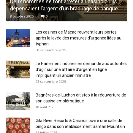
Deux hommes se font arrêter au casino où ils
dépensaient l’argent d’un braquage de banque
8 octobre 2025
0
Les casinos de Macao rouvrent leurs portes
après la levée des mesures d’urgence liées au
typhon
30 septembre 2025
Le Parlement indonésien demande aux autorités
d’agir sur une affaire d’argent en ligne
impliquant un ancien ministre
23 septembre 2025
Bagnères-de-Luchon dit stop à la réouverture de
son casino emblématique
10 août 2025
Gila River Resorts & Casinos ouvre une salle de
bingo dans son établissement Santan Mountain
15 juillet 2025