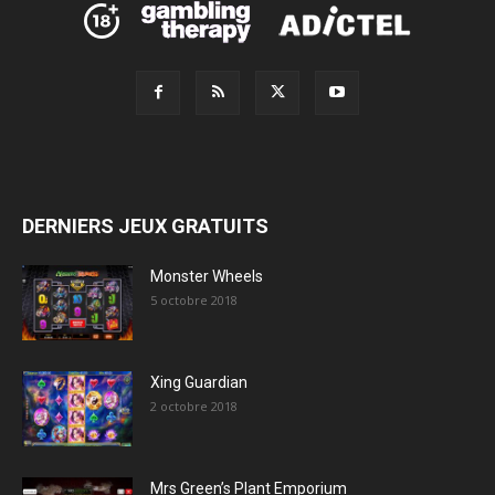
DERNIERS JEUX GRATUITS
Monster Wheels
5 octobre 2018
Xing Guardian
2 octobre 2018
Mrs Green’s Plant Emporium