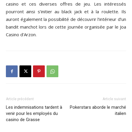
casino et ces diverses offres de jeu. Les intéressés
pourront ainsi s’initier au black jack et à la roulette. Ils
auront également la possibilité de découvrir l’intérieur d’un
bandit manchot lors de cette journée organisée par le Joa
Casino d’Arzon.
Article précédent
Article suivant
Les indemnisations tardent à
Pokerstars aborde le marché
venir pour les employés du
italien
casino de Grasse