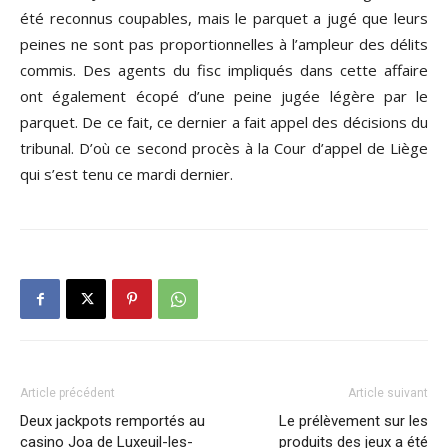
été reconnus coupables, mais le parquet a jugé que leurs
peines ne sont pas proportionnelles à l’ampleur des délits
commis. Des agents du fisc impliqués dans cette affaire
ont également écopé d’une peine jugée légère par le
parquet. De ce fait, ce dernier a fait appel des décisions du
tribunal. D’où ce second procès à la Cour d’appel de Liège
qui s’est tenu ce mardi dernier.
Article précédent
Article suivant
Deux jackpots remportés au
Le prélèvement sur les
casino Joa de Luxeuil-les-
produits des jeux a été