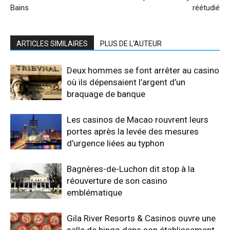
Bains
réétudié
ARTICLES SIMILAIRES
PLUS DE L'AUTEUR
Deux hommes se font arrêter au casino
où ils dépensaient l’argent d’un
braquage de banque
Les casinos de Macao rouvrent leurs
portes après la levée des mesures
d’urgence liées au typhon
Bagnères-de-Luchon dit stop à la
réouverture de son casino
emblématique
Gila River Resorts & Casinos ouvre une