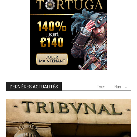
DERNIÈRES ACTUALITÉS
Tout
Plus