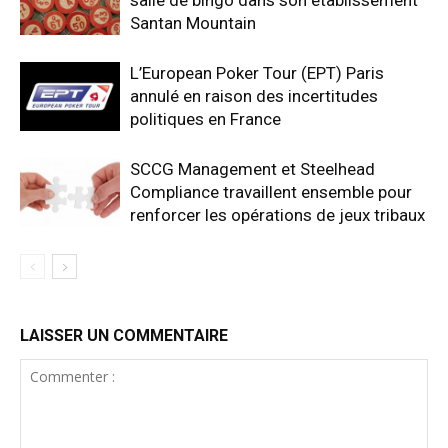
salle de bingo dans son établissement
Santan Mountain
L’European Poker Tour (EPT) Paris
annulé en raison des incertitudes
politiques en France
SCCG Management et Steelhead
Compliance travaillent ensemble pour
renforcer les opérations de jeux tribaux
LAISSER UN COMMENTAIRE