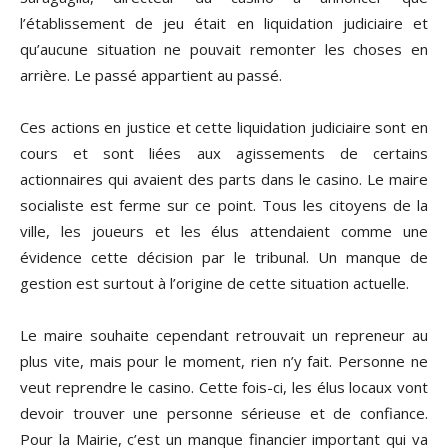
l’établissement de jeu était en liquidation judiciaire et
qu’aucune situation ne pouvait remonter les choses en
arrière. Le passé appartient au passé.
Ces actions en justice et cette liquidation judiciaire sont en
cours et sont liées aux agissements de certains
actionnaires qui avaient des parts dans le casino. Le maire
socialiste est ferme sur ce point. Tous les citoyens de la
ville, les joueurs et les élus attendaient comme une
évidence cette décision par le tribunal. Un manque de
gestion est surtout à l’origine de cette situation actuelle.
Le maire souhaite cependant retrouvait un repreneur au
plus vite, mais pour le moment, rien n’y fait. Personne ne
veut reprendre le casino. Cette fois-ci, les élus locaux vont
devoir trouver une personne sérieuse et de confiance.
Pour la Mairie, c’est un manque financier important qui va