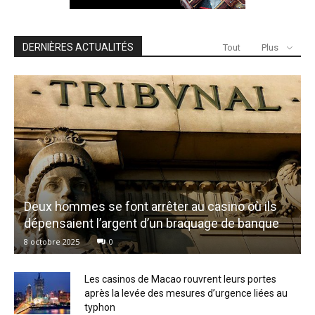
DERNIÈRES ACTUALITÉS
Tout
Plus
Deux hommes se font arrêter au casino où ils
dépensaient l’argent d’un braquage de banque
8 octobre 2025
0
Les casinos de Macao rouvrent leurs portes
après la levée des mesures d’urgence liées au
typhon