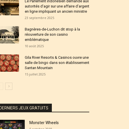
Le Parlement indonésien demande aux
autorités d’agir sur une affaire d’argent
en ligne impliquant un ancien ministre
23 septembre 2025
Bagnères-de-Luchon dit stop à la
réouverture de son casino
emblématique
10 août 2025
Gila River Resorts & Casinos ouvre une
salle de bingo dans son établissement
Santan Mountain
15 juillet 2025
DERNIERS JEUX GRATUITS
Monster Wheels
5 octobre 2018