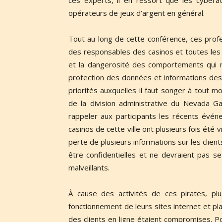
ces experts, il en ressort que les cybera
opérateurs de jeux d’argent en général.
Tout au long de cette conférence, ces profes
des responsables des casinos et toutes les 
et la dangerosité des comportements qui me
protection des données et informations des
priorités auxquelles il faut songer à tout 
de la division administrative du Nevada 
rappeler aux participants les récents évén
casinos de cette ville ont plusieurs fois été
perte de plusieurs informations sur les clien
être confidentielles et ne devraient pas s
malveillants.
À cause des activités de ces pirates, pl
fonctionnement de leurs sites internet et p
des clients en ligne étaient compromises. P