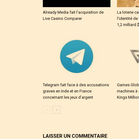
Already Media fait l’acquisition de
La loterie ca
Live Casino Comparer
l’identité d
1,2 milliard
Telegram fait face à des accusations
Games Globa
graves en Inde et en France
machines à 
concernant les jeux d’argent
Kings Milli
LAISSER UN COMMENTAIRE