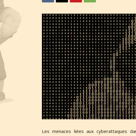
Les menaces liées aux cyberattaques da