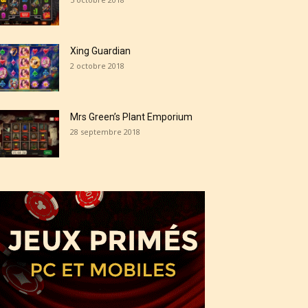
Xing Guardian
2 octobre 2018
Mrs Green’s Plant Emporium
28 septembre 2018