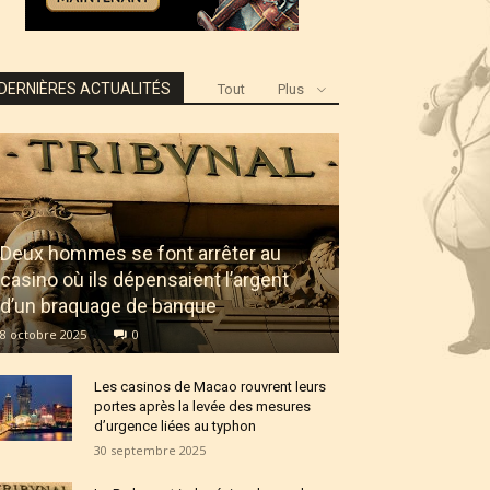
DERNIÈRES ACTUALITÉS
Tout
Plus
Deux hommes se font arrêter au
casino où ils dépensaient l’argent
d’un braquage de banque
8 octobre 2025
0
Les casinos de Macao rouvrent leurs
portes après la levée des mesures
d’urgence liées au typhon
30 septembre 2025