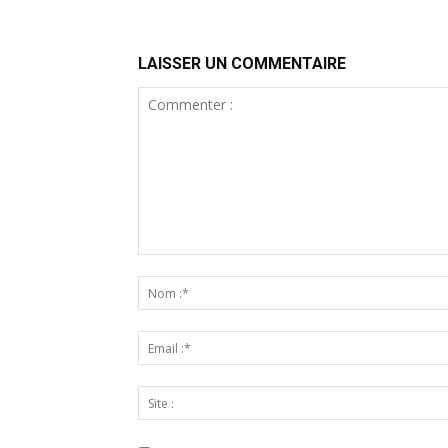
LAISSER UN COMMENTAIRE