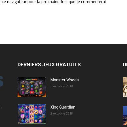
 ce navigateur pour la prochaine fois que je commenterai.
DERNIERS JEUX GRATUITS
D
Monster Wheels
5 octobre 2018
,
Xing Guardian
2 octobre 2018