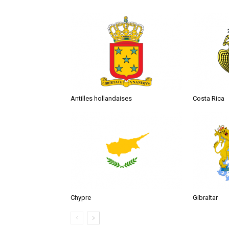
Antilles hollandaises
Costa Rica
Chypre
Gibraltar