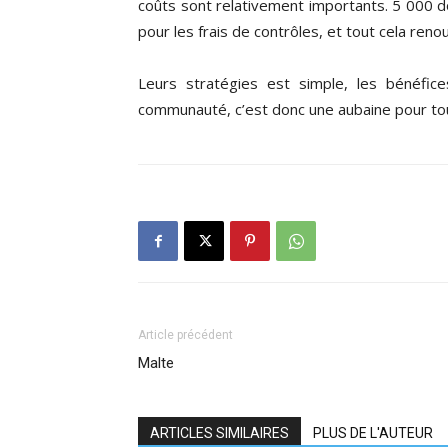
coûts sont relativement importants. 5 000 do
pour les frais de contrôles, et tout cela reno
Leurs stratégies est simple, les bénéfic
communauté, c’est donc une aubaine pour to
Article précédent
Malte
ARTICLES SIMILAIRES
PLUS DE L'AUTEUR