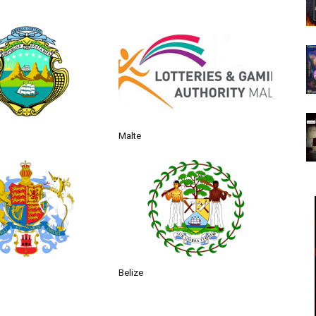
Malte
Belize