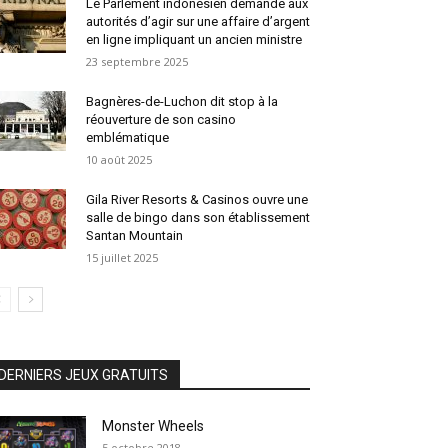
Le Parlement indonésien demande aux
autorités d’agir sur une affaire d’argent
en ligne impliquant un ancien ministre
23 septembre 2025
Bagnères-de-Luchon dit stop à la
réouverture de son casino
emblématique
10 août 2025
Gila River Resorts & Casinos ouvre une
salle de bingo dans son établissement
Santan Mountain
15 juillet 2025
DERNIERS JEUX GRATUITS
Monster Wheels
5 octobre 2018