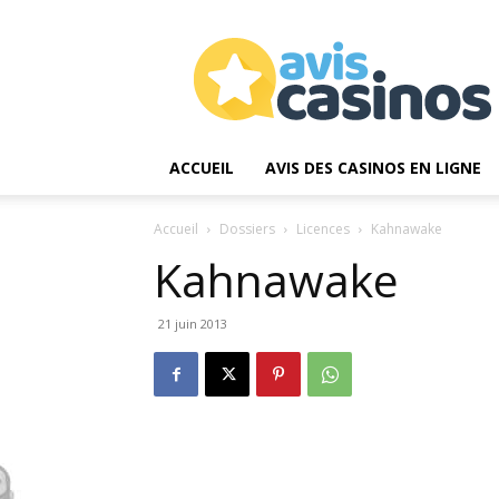
Avis
Casinos
ACCUEIL
AVIS DES CASINOS EN LIGNE
Accueil
Dossiers
Licences
Kahnawake
Kahnawake
21 juin 2013