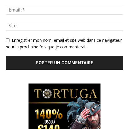
Enregistrer mon nom, email et site web dans ce navigateur
pour la prochaine fois que je commenterai.