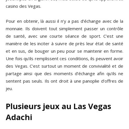
casino des Vegas.
Pour en obtenir, là aussi il n’y a pas d’échange avec de la
monnaie. Ils doivent tout simplement passer un contrôle
de santé, avec une courte séance de sport. C’est une
manière de les inciter à suivre de près leur état de santé
et en sus, de bouger un peu pour se maintenir en forme.
Une fois qu’ils remplissent ces conditions, ils peuvent avoir
des Vegas. C’est surtout un moment de convivialité et de
partage ainsi que des moments d’échange afin qu’ils ne
sentent pas seuls. Ils ont droit à une panoplie d’offres de
jeu.
Plusieurs jeux au Las Vegas
Adachi