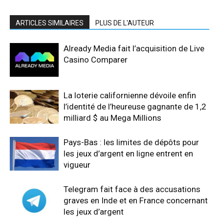
ARTICLES SIMILAIRES
PLUS DE L'AUTEUR
Already Media fait l’acquisition de Live
Casino Comparer
La loterie californienne dévoile enfin
l’identité de l’heureuse gagnante de 1,2
milliard $ au Mega Millions
Pays-Bas : les limites de dépôts pour
les jeux d’argent en ligne entrent en
vigueur
Telegram fait face à des accusations
graves en Inde et en France concernant
les jeux d’argent