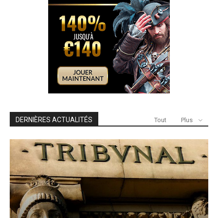
DERNIÈRES ACTUALITÉS
Tout
Plus