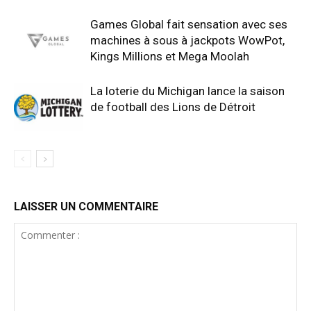
Games Global fait sensation avec ses
machines à sous à jackpots WowPot,
Kings Millions et Mega Moolah
La loterie du Michigan lance la saison
de football des Lions de Détroit
LAISSER UN COMMENTAIRE