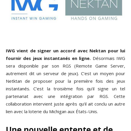
IWG vient de signer un accord avec Nektan pour lui
fournir des jeux instantanés en ligne.
Désormais IWG
sera disponible par son RGS (Remote Game Server,
autrement dit un serveur de jeux). C’est un moyen pour
Netktan de proposer pour la première fois des jeux
instantanés. C’est la troisième fois qu’il signe un tel
partenariat avec une intégration par RGS. Cette
collaboration intervient juste après qu’il ait conclu un autre
lien avec la loterie du Michigan aux États-Unis.
Une nouvelle entente et de