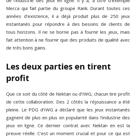
de l’industrie des jeux en ligne. Il y a, à titre d’exemple
Mecca qui fait partie du groupe Rank. Durant toutes ces
années d’existence, il a déjà produit plus de 250 jeux
instantanés pour répondre à des besoins de clients de
tous horizons. Il ne se borne pas à fournir les jeux, mais
fait attention à ne fournir que des produits de qualité avec
de très bons gains.
Les deux parties en tirent
profit
Que ce soit du côté de Nektan ou d’IWG, chacun tire profit
de cette collaboration. Des 2 côtés la réjouissance a été
pleine. Le PDG d’IWG a déclaré que les jeux instantanés
gagnent de plus en plus en popularité dans l’industrie des
jeux en ligne. Ce dernier contrat avec Nektan en est la
preuve réelle. C’est un moment crucial et pour ce qui est