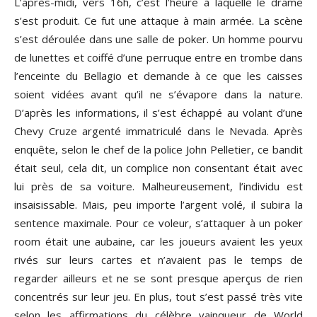
L’après-midi, vers 16h, c’est l’heure à laquelle le drame
s’est produit. Ce fut une attaque à main armée. La scène
s’est déroulée dans une salle de poker. Un homme pourvu
de lunettes et coiffé d’une perruque entre en trombe dans
l’enceinte du Bellagio et demande à ce que les caisses
soient vidées avant qu’il ne s’évapore dans la nature.
D’après les informations, il s’est échappé au volant d’une
Chevy Cruze argenté immatriculé dans le Nevada. Après
enquête, selon le chef de la police John Pelletier, ce bandit
était seul, cela dit, un complice non consentant était avec
lui près de sa voiture. Malheureusement, l’individu est
insaisissable. Mais, peu importe l’argent volé, il subira la
sentence maximale. Pour ce voleur, s’attaquer à un poker
room était une aubaine, car les joueurs avaient les yeux
rivés sur leurs cartes et n’avaient pas le temps de
regarder ailleurs et ne se sont presque aperçus de rien
concentrés sur leur jeu. En plus, tout s’est passé très vite
selon les affirmations du célèbre vainqueur de World