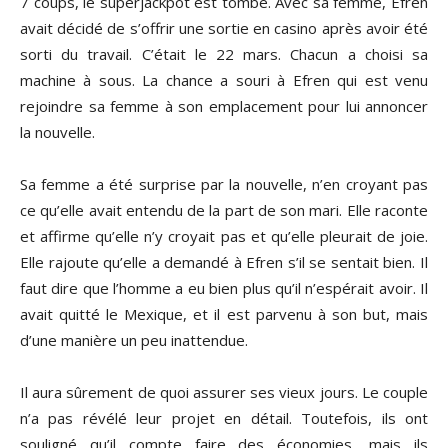
7 coups, le superjackpot est tombé. Avec sa femme, Efren
avait décidé de s’offrir une sortie en casino après avoir été
sorti du travail. C’était le 22 mars. Chacun a choisi sa
machine à sous. La chance a souri à Efren qui est venu
rejoindre sa femme à son emplacement pour lui annoncer
la nouvelle.
Sa femme a été surprise par la nouvelle, n’en croyant pas
ce qu’elle avait entendu de la part de son mari. Elle raconte
et affirme qu’elle n’y croyait pas et qu’elle pleurait de joie.
Elle rajoute qu’elle a demandé à Efren s’il se sentait bien. Il
faut dire que l’homme a eu bien plus qu’il n’espérait avoir. Il
avait quitté le Mexique, et il est parvenu à son but, mais
d’une manière un peu inattendue.
Il aura sûrement de quoi assurer ses vieux jours. Le couple
n’a pas révélé leur projet en détail. Toutefois, ils ont
souligné qu’il compte faire des économies, mais ils