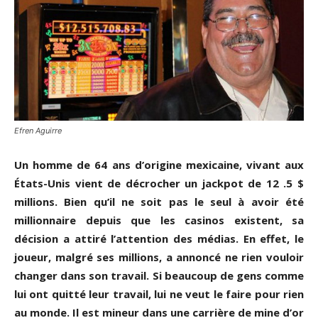
Efren Aguirre
Un homme de 64 ans d’origine mexicaine, vivant aux
États-Unis vient de décrocher un jackpot de 12 .5 $
millions. Bien qu’il ne soit pas le seul à avoir été
millionnaire depuis que les casinos existent, sa
décision a attiré l’attention des médias. En effet, le
joueur, malgré ses millions, a annoncé ne rien vouloir
changer dans son travail. Si beaucoup de gens comme
lui ont quitté leur travail, lui ne veut le faire pour rien
au monde. Il est mineur dans une carrière de mine d’or