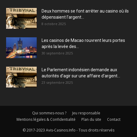
Deux hommes se font arrêter au casino où ils
dépensaient l’argent...
8 octobre 2025
Les casinos de Macao rouvrent leurs portes
après la levée des...
30 septembre 2025
Le Parlement indonésien demande aux
autorités d’agir sur une affaire d’argent...
23 septembre 2025
Qui sommes-nous ?
Jeu responsable
Mentions légales & Confidentialité
Plan du site
Contact
© 2017-2023 Avis-Casinos.Info - Tous droits réservés