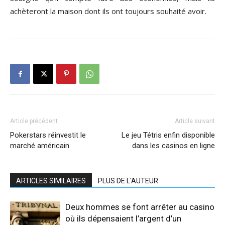
achèteront la maison dont ils ont toujours souhaité avoir.
Article précédent
Article suivant
Pokerstars réinvestit le
Le jeu Tétris enfin disponible
marché américain
dans les casinos en ligne
ARTICLES SIMILAIRES
PLUS DE L'AUTEUR
Deux hommes se font arrêter au casino
où ils dépensaient l’argent d’un