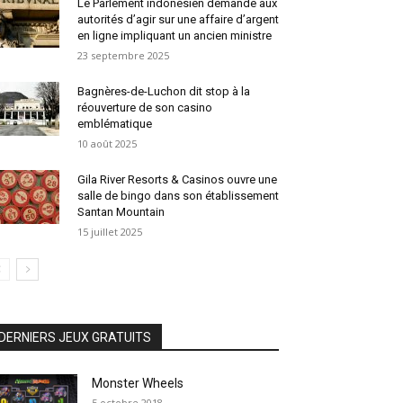
Le Parlement indonésien demande aux
autorités d’agir sur une affaire d’argent
en ligne impliquant un ancien ministre
23 septembre 2025
Bagnères-de-Luchon dit stop à la
réouverture de son casino
emblématique
10 août 2025
Gila River Resorts & Casinos ouvre une
salle de bingo dans son établissement
Santan Mountain
15 juillet 2025
DERNIERS JEUX GRATUITS
Monster Wheels
5 octobre 2018