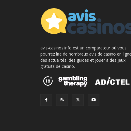
avis-casinos.info est un comparateur où vous
pourrez lire de nombreux avis de casino en ligne
des actualités, des guides et jouer à des jeux
gratuits de casino.