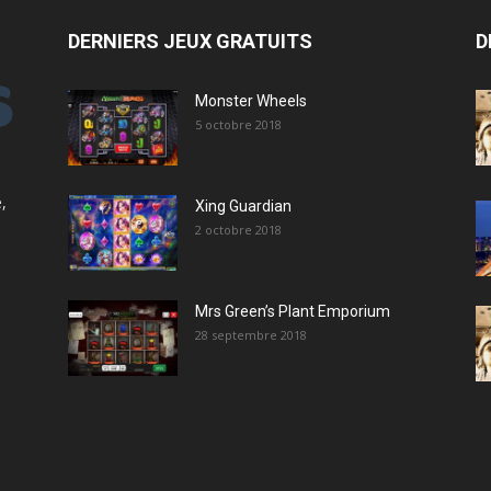
DERNIERS JEUX GRATUITS
D
Monster Wheels
5 octobre 2018
,
Xing Guardian
2 octobre 2018
Mrs Green’s Plant Emporium
28 septembre 2018