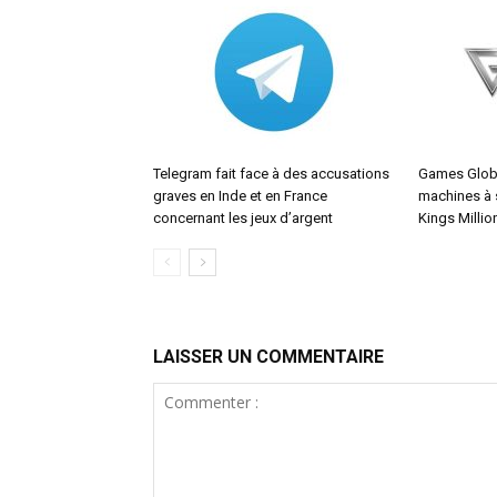
Telegram fait face à des accusations
Games Globa
graves en Inde et en France
machines à 
concernant les jeux d’argent
Kings Milli
LAISSER UN COMMENTAIRE