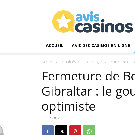
Avis
Casinos
ACCUEIL
AVIS DES CASINOS EN LIGNE
Accueil
Actualités
Jeux en ligne
Fermeture de B
Fermeture de Be
Gibraltar : le g
optimiste
3 juin 2017