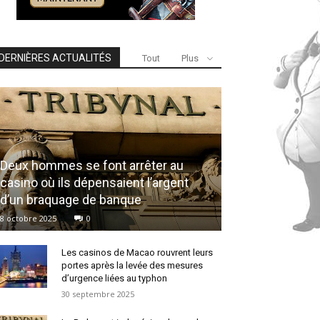
DERNIÈRES ACTUALITÉS
Tout
Plus
Deux hommes se font arrêter au
casino où ils dépensaient l’argent
d’un braquage de banque
8 octobre 2025
0
Les casinos de Macao rouvrent leurs
portes après la levée des mesures
d’urgence liées au typhon
30 septembre 2025