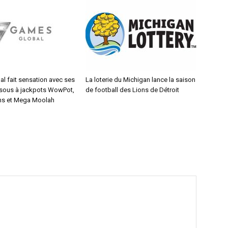
l fait sensation avec ses
La loterie du Michigan lance la saison
sous à jackpots WowPot,
de football des Lions de Détroit
ons et Mega Moolah