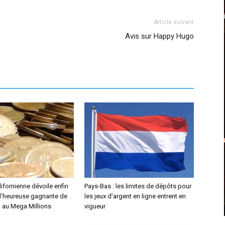
Article suivant
Avis sur Happy Hugo
lifornienne dévoile enfin
Pays-Bas : les limites de dépôts pour
e l’heureuse gagnante de
les jeux d’argent en ligne entrent en
 $ au Mega Millions
vigueur