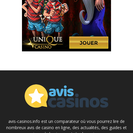
avis-casinos.info est un comparateur où vous pourrez lire de
nombreux avis de casino en ligne, des actualités, des guides et