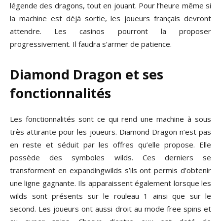
légende des dragons, tout en jouant. Pour l’heure même si
la machine est déjà sortie, les joueurs français devront
attendre. Les casinos pourront la proposer
progressivement. Il faudra s’armer de patience.
Diamond Dragon et ses
fonctionnalités
Les fonctionnalités sont ce qui rend une machine à sous
très attirante pour les joueurs. Diamond Dragon n’est pas
en reste et séduit par les offres qu’elle propose. Elle
possède des symboles wilds. Ces derniers se
transforment en expandingwilds s’ils ont permis d’obtenir
une ligne gagnante. Ils apparaissent également lorsque les
wilds sont présents sur le rouleau 1 ainsi que sur le
second. Les joueurs ont aussi droit au mode free spins et