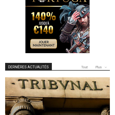
DERNIÈRES ACTUALITÉS
Tout
Plus