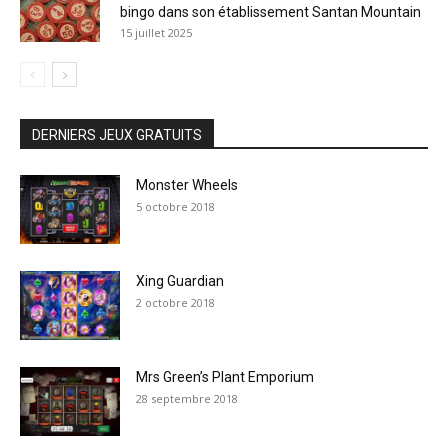
bingo dans son établissement Santan Mountain
15 juillet 2025
DERNIERS JEUX GRATUITS
Monster Wheels
5 octobre 2018
Xing Guardian
2 octobre 2018
Mrs Green’s Plant Emporium
28 septembre 2018