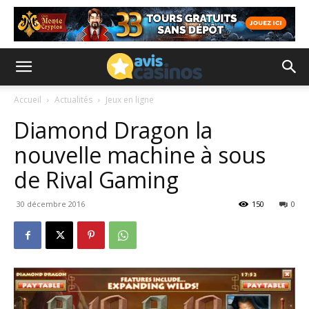
Accueil
Actualités
Jeux en ligne
Diamond Dragon la
nouvelle machine à sous
de Rival Gaming
30 décembre 2016
150
0