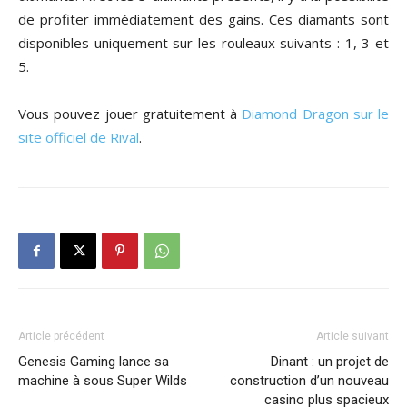
de profiter immédiatement des gains. Ces diamants sont
disponibles uniquement sur les rouleaux suivants : 1, 3 et
5.
Vous pouvez jouer gratuitement à
Diamond Dragon sur le
site officiel de Rival
.
Article précédent
Article suivant
Genesis Gaming lance sa
Dinant : un projet de
machine à sous Super Wilds
construction d’un nouveau
casino plus spacieux