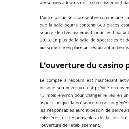
personnes adeptes de ce divertissement dan
L’autre partie sera présentée comme une sa
que la salle pourra contenir 800 places as
source de divertissement pour les habitants
2018. En plus de la salle de spectacles et 
aussi mettre en place un restaurant à thème.
L’ouverture du casino
Le compte à rebours est maintenant activé
puisque son ouverture est prévue en novem
13 mois environ pour changer le lieu en un
aspect ludique, la présence du casino génère
les responsables auront besoin de serveurs 
caissières et responsables de la sécurit
l’ouverture de l’établissement.