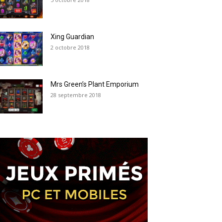
Xing Guardian
2 octobre 2018
Mrs Green’s Plant Emporium
28 septembre 2018