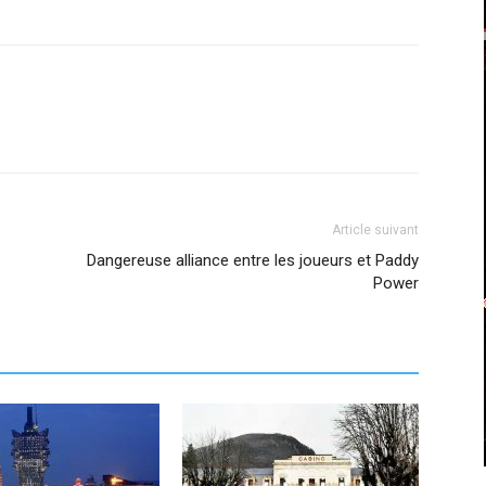
Article suivant
Dangereuse alliance entre les joueurs et Paddy
Power