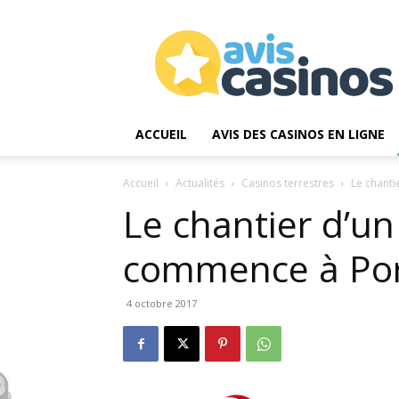
Avis
Casinos
ACCUEIL
AVIS DES CASINOS EN LIGNE
Accueil
Actualités
Casinos terrestres
Le chant
Le chantier d’u
commence à Por
4 octobre 2017