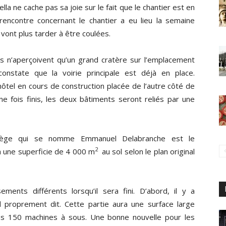
lla ne cache pas sa joie sur le fait que le chantier est en
rencontre concernant le chantier a eu lieu la semaine
 vont plus tarder à être coulées.
ons n’aperçoivent qu’un grand cratère sur l’emplacement
 constate que la voirie principale est déjà en place.
 hôtel en cours de construction placée de l’autre côté de
ne fois finis, les deux bâtiments seront reliés par une
enège qui se nomme Emmanuel Delabranche est le
2
ra une superficie de 4 000 m
au sol selon le plan original
ments différents lorsqu’il sera fini. D’abord, il y a
d proprement dit. Cette partie aura une surface large
oins 150 machines à sous. Une bonne nouvelle pour les