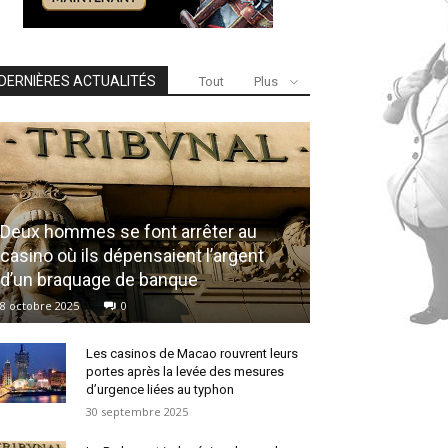
DERNIÈRES ACTUALITÉS
Tout
Plus
Deux hommes se font arrêter au
casino où ils dépensaient l’argent
d’un braquage de banque
8 octobre 2025
0
Les casinos de Macao rouvrent leurs
portes après la levée des mesures
d’urgence liées au typhon
30 septembre 2025