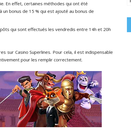
e. En effet, certaines méthodes qui ont été
 à un bonus de 15 % qui est ajouté au bonus de
épôts qui sont effectués les vendredis entre 14h et 20h
es sur Casino Superlines. Pour cela, il est indispensable
entivement pour les remplir correctement.