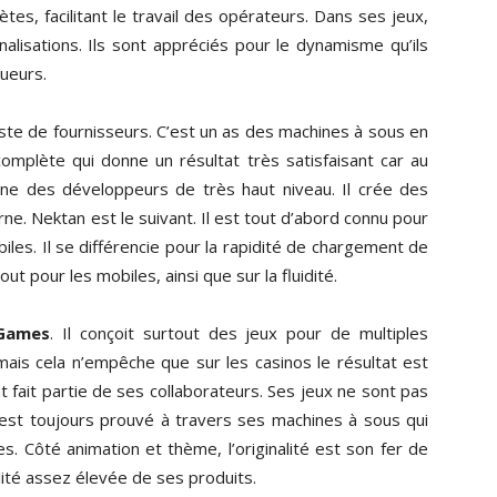
tes, facilitant le travail des opérateurs. Dans ses jeux,
nalisations. Ils sont appréciés pour le dynamisme qu’ils
oueurs.
ste de fournisseurs. C’est un as des machines à sous en
mplète qui donne un résultat très satisfaisant car au
igne des développeurs de très haut niveau. Il crée des
erne. Nektan est le suivant. Il est tout d’abord connu pour
es. Il se différencie pour la rapidité de chargement de
ut pour les mobiles, ainsi que sur la fluidité.
 Games
. Il conçoit surtout des jeux pour de multiples
is cela n’empêche que sur les casinos le résultat est
t fait partie de ses collaborateurs. Ses jeux ne sont pas
t est toujours prouvé à travers ses machines à sous qui
es. Côté animation et thème, l’originalité est son fer de
lité assez élevée de ses produits.