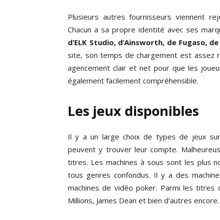
Plusieurs autres fournisseurs viennent re
Chacun a sa propre identité avec ses marque
d’ELK Studio, d’Ainsworth, de Fugaso, d
site, son temps de chargement est assez ra
agencement clair et net pour que les joueu
également facilement compréhensible.
Les jeux disponibles
Il y a un large choix de types de jeux su
peuvent y trouver leur compte. Malheureu
titres. Les machines à sous sont les plus 
tous genres confondus. Il y a des machin
machines de vidéo poker. Parmi les titres 
Millions, James Dean et bien d’autres encore.