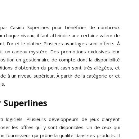
ar Casino Superlines pour bénéficier de nombreux
 chaque niveau, il faut atteindre une certaine valeur de
nt, l’or et le platine. Plusieurs avantages sont offerts. À
oit un cadeau mystère. Des promotions exclusives leur
sition un gestionnaire de compte dont la disponibilité
tions d’obtention du point cash sont très allégées, et
e à un niveau supérieur. À partir de la catégorie or et
is.
ar Superlines
i logiciels. Plusieurs développeurs de jeux d’argent
oposer les offres qui y sont disponibles. Un de ceux qui
 un fournisseur qui prône la qualité dans ses produits. Il