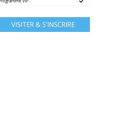
Programme VIP :
VISITER & S'INSCRIRE